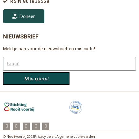
RSIN 861836558
Doneer
NIEUWSBRIEF
Meld je aan voor de nieuwsbrief en mis niets!
Email
Mis niets!
F
T
I
Y
L
a
w
n
o
i
c
i
s
u
n
e
t
t
t
k
© Nooitvoorbij 2023
Privacy beleid
Algemene voorwaarden