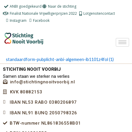
Ga
ANBI goedgekeurd
Naar de stichting
naar
Finalist Nationale Vrijwilligerprijzen 2022
Lotgenotencontact
de
Instagram
Facebook
inhoud
standaardform-pubplicht-anbi-algemeen-ib1101z4fol (1)
STICHTING NOOIT VOORBIJ
Samen staan we sterker na verlies
info@stichtingnooitvoorbij.nl
KVK 80882153
IBAN NL53 RABO 0380206897
IBAN NL91 BUNQ 2050798326
BTW-nummer NL861836558B01