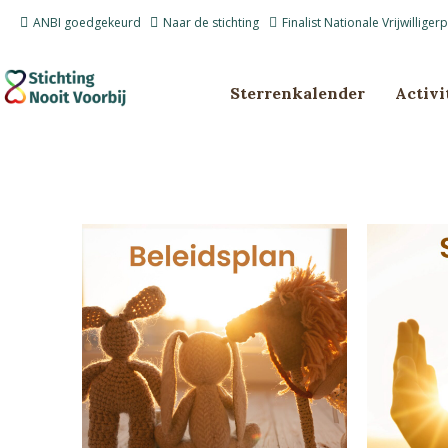
Ga
ANBI goedgekeurd
Naar de stichting
Finalist Nationale Vrijwilliger
naar
de
inhoud
Sterrenkalender
Activi