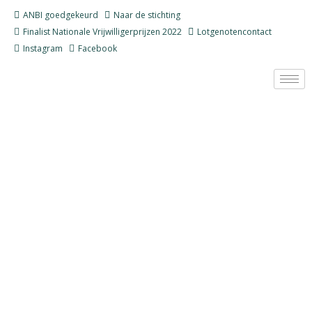
Ga
ANBI goedgekeurd
Naar de stichting
naar
Finalist Nationale Vrijwilligerprijzen 2022
Lotgenotencontact
de
Instagram
Facebook
inhoud
Stichting Nooit
Voorbij
Samen staan we sterker na verlies
Zie hier een sfeerimpressie