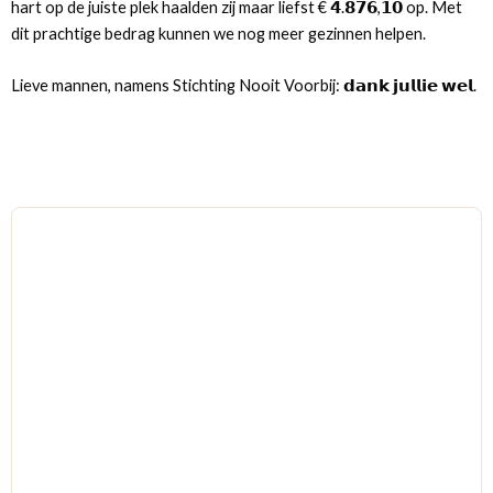
hart op de juiste plek haalden zij maar liefst € 𝟰.𝟴𝟳𝟲,𝟭𝟬 op. Met
dit prachtige bedrag kunnen we nog meer gezinnen helpen.
Lieve mannen, namens Stichting Nooit Voorbij: 𝗱𝗮𝗻𝗸 𝗷𝘂𝗹𝗹𝗶𝗲 𝘄𝗲𝗹.