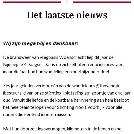
Het laatste nieuws
𝙒𝙞𝙟 𝙯𝙞𝙟𝙣 𝙢𝙚𝙜𝙖 𝙗𝙡𝙞𝙟 𝙚𝙣 𝙙𝙖𝙣𝙠𝙗𝙖𝙖𝙧!
De brandweer van vliegbasis Woensdrecht liep dit jaar de
Nijmeegse 4Daagse. Dat is op zichzelf al een enorme prestatie,
maar dit jaar had hun wandeling een heel bijzonder doel.
Zes jaar geleden verloor één van de wandelaars @thnvandijk
(bestuurslid van onze stichting ) plotseling zijn zoontje van drie jaar
oud. Vanuit die liefde en de kostbare herinnering aan hem besloot
het hele team te lopen voor Stichting Nooit Voorbij – voor alle
ouders die een kind moeten missen.
Met hun doorzettingsvermogen, kilometers in de benen en het