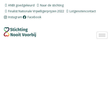
Ga
ANBI goedgekeurd
Naar de stichting
naar
Finalist Nationale Vrijwilligerprijzen 2022
Lotgenotencontact
de
Instagram
Facebook
inhoud
Re-integratie