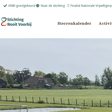
Ga
ANBI goedgekeurd
Naar de stichting
Finalist Nationale Vrijwilliger
naar
de
inhoud
Sterrenkalender
Activi