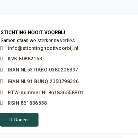
STICHTING NOOIT VOORBIJ
Samen staan we sterker na verlies
info@stichtingnooitvoorbij.nl
KVK 80882153
IBAN NL53 RABO 0380206897
IBAN NL91 BUNQ 2050798326
BTW-nummer NL861836558B01
RSIN 861836558
Doneer