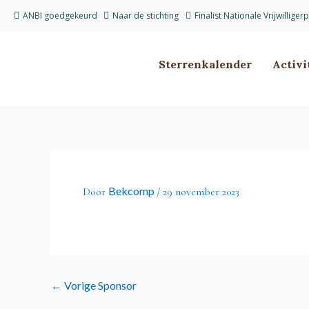
Ga
ANBI goedgekeurd
Naar de stichting
Finalist Nationale Vrijwilliger
naar
de
inhoud
Sterrenkalender
Activi
Bekcomp
Door
/
29 november 2023
←
Vorige Sponsor