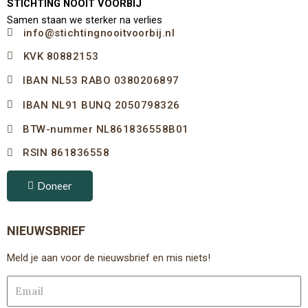
STICHTING NOOIT VOORBIJ
Samen staan we sterker na verlies
info@stichtingnooitvoorbij.nl
KVK 80882153
IBAN NL53 RABO 0380206897
IBAN NL91 BUNQ 2050798326
BTW-nummer NL861836558B01
RSIN 861836558
Doneer
NIEUWSBRIEF
Meld je aan voor de nieuwsbrief en mis niets!
Email