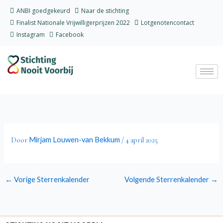
Ga
ANBI goedgekeurd
Naar de stichting
naar
Finalist Nationale Vrijwilligerprijzen 2022
Lotgenotencontact
de
Instagram
Facebook
inhoud
Mirjam Louwen-van Bekkum
Door
/
4 april 2025
←
Vorige Sterrenkalender
Volgende Sterrenkalender
→