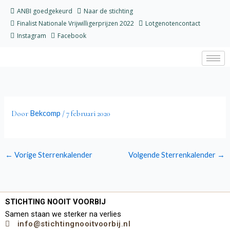
Ga
ANBI goedgekeurd
Naar de stichting
naar
Finalist Nationale Vrijwilligerprijzen 2022
Lotgenotencontact
de
Instagram
Facebook
inhoud
Bekcomp
Door
/
7 februari 2020
←
Vorige Sterrenkalender
Volgende Sterrenkalender
→
STICHTING NOOIT VOORBIJ
Samen staan we sterker na verlies
info@stichtingnooitvoorbij.nl