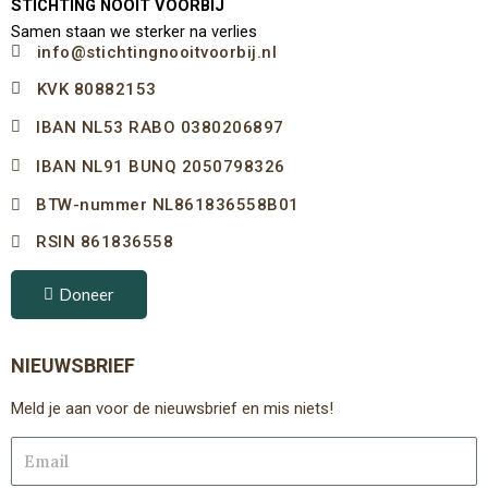
STICHTING NOOIT VOORBIJ
Samen staan we sterker na verlies
info@stichtingnooitvoorbij.nl
KVK 80882153
IBAN NL53 RABO 0380206897
IBAN NL91 BUNQ 2050798326
BTW-nummer NL861836558B01
RSIN 861836558
Doneer
NIEUWSBRIEF
Meld je aan voor de nieuwsbrief en mis niets!
Email