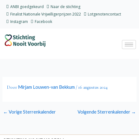
Ga
ANBI goedgekeurd
Naar de stichting
naar
Finalist Nationale Vrijwilligerprijzen 2022
Lotgenotencontact
de
Instagram
Facebook
inhoud
Mirjam Louwen-van Bekkum
Door
/
16 augustus 2024
←
Vorige Sterrenkalender
Volgende Sterrenkalender
→