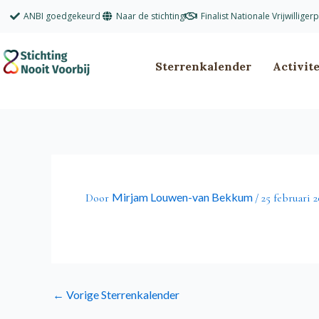
Ga
ANBI goedgekeurd
Naar de stichting
Finalist Nationale Vrijwilliger
naar
de
inhoud
Sterrenkalender
Activit
Mirjam Louwen-van Bekkum
Door
/
25 februari 2
←
Vorige Sterrenkalender