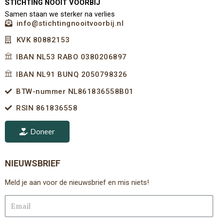
STICHTING NOOIT VOORBIJ
Samen staan we sterker na verlies
info@stichtingnooitvoorbij.nl
KVK 80882153
IBAN NL53 RABO 0380206897
IBAN NL91 BUNQ 2050798326
BTW-nummer NL861836558B01
RSIN 861836558
Doneer
NIEUWSBRIEF
Meld je aan voor de nieuwsbrief en mis niets!
Email