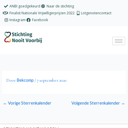
Ga
ANBI goedgekeurd
Naar de stichting
naar
Finalist Nationale Vrijwilligerprijzen 2022
Lotgenotencontact
de
Instagram
Facebook
inhoud
Bekcomp
Door
/
7 september 2020
←
Vorige Sterrenkalender
Volgende Sterrenkalender
→