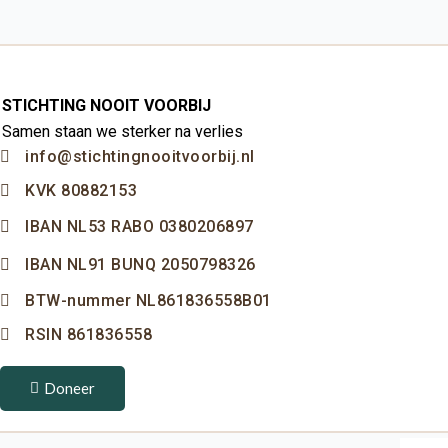
STICHTING NOOIT VOORBIJ
Samen staan we sterker na verlies
info@stichtingnooitvoorbij.nl
KVK 80882153
IBAN NL53 RABO 0380206897
IBAN NL91 BUNQ 2050798326
BTW-nummer NL861836558B01
RSIN 861836558
Doneer