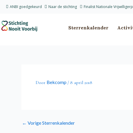
Ga
ANBI goedgekeurd
Naar de stichting
Finalist Nationale Vrijwilliger
naar
de
inhoud
Sterrenkalender
Activi
Bekcomp
Door
/
8 april 2018
←
Vorige Sterrenkalender