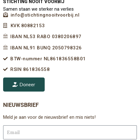
STICHTING NOOIT VOORBIJ
Samen staan we sterker na verlies
info@stichtingnooitvoorbij.nl
KVK 80882153
IBAN NL53 RABO 0380206897
IBAN NL91 BUNQ 2050798326
BTW-nummer NL861836558B01
RSIN 861836558
Doneer
NIEUWSBRIEF
Meld je aan voor de nieuwsbrief en mis niets!
Email