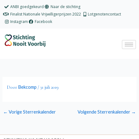
Ga
ANBI goedgekeurd
Naar de stichting
naar
Finalist Nationale Vrijwilligerprijzen 2022
Lotgenotencontact
de
Instagram
Facebook
inhoud
Bekcomp
Door
/
31 juli 2019
←
Vorige Sterrenkalender
Volgende Sterrenkalender
→