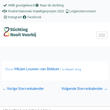
Ga
ANBI goedgekeurd
Naar de stichting
naar
Finalist Nationale Vrijwilligerprijzen 2022
Lotgenotencontact
de
Instagram
Facebook
inhoud
Mirjam Louwen-van Bekkum
Door
/
12 maart 2024
←
Vorige Sterrenkalender
Volgende Sterrenkalender
→