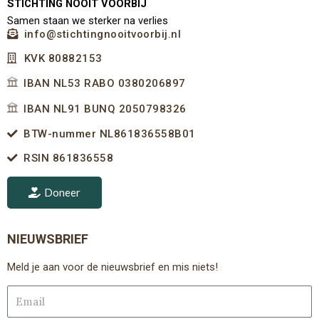
STICHTING NOOIT VOORBIJ
Samen staan we sterker na verlies
info@stichtingnooitvoorbij.nl
KVK 80882153
IBAN NL53 RABO 0380206897
IBAN NL91 BUNQ 2050798326
BTW-nummer NL861836558B01
RSIN 861836558
Doneer
NIEUWSBRIEF
Meld je aan voor de nieuwsbrief en mis niets!
Email