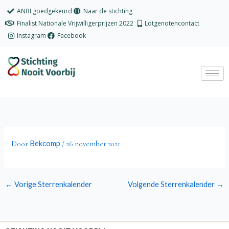
Ga
ANBI goedgekeurd
Naar de stichting
naar
Finalist Nationale Vrijwilligerprijzen 2022
Lotgenotencontact
de
Instagram
Facebook
inhoud
Bekcomp
Door
/
26 november 2021
←
Vorige Sterrenkalender
Volgende Sterrenkalender
→