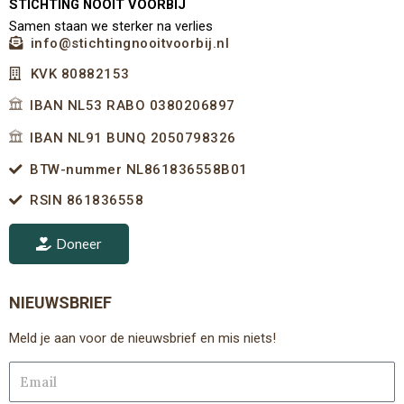
STICHTING NOOIT VOORBIJ
Samen staan we sterker na verlies
info@stichtingnooitvoorbij.nl
KVK 80882153
IBAN NL53 RABO 0380206897
IBAN NL91 BUNQ 2050798326
BTW-nummer NL861836558B01
RSIN 861836558
Doneer
NIEUWSBRIEF
Meld je aan voor de nieuwsbrief en mis niets!
Email