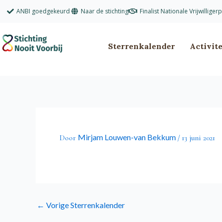
Ga
ANBI goedgekeurd
Naar de stichting
Finalist Nationale Vrijwilliger
naar
de
inhoud
Sterrenkalender
Activit
Mirjam Louwen-van Bekkum
Door
/
13 juni 2021
←
Vorige Sterrenkalender