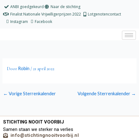
Ga
ANBI goedgekeurd
Naar de stichting
naar
Finalist Nationale Vrijwilligerprijzen 2022
Lotgenotencontact
de
Instagram
Facebook
inhoud
Robin
Door
/
21 april 2022
←
Vorige Sterrenkalender
Volgende Sterrenkalender
→
STICHTING NOOIT VOORBIJ
Samen staan we sterker na verlies
info@stichtingnooitvoorbij.nl