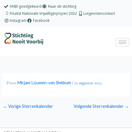
Ga
ANBI goedgekeurd
Naar de stichting
naar
Finalist Nationale Vrijwilligerprijzen 2022
Lotgenotencontact
de
Instagram
Facebook
inhoud
Mirjam Louwen-van Bekkum
Door
/
22 augustus 2023
←
Vorige Sterrenkalender
Volgende Sterrenkalender
→