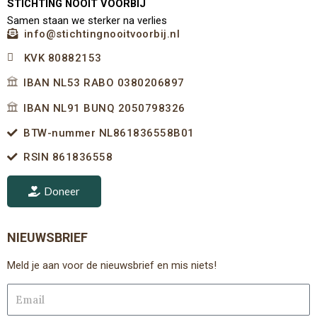
STICHTING NOOIT VOORBIJ
Samen staan we sterker na verlies
info@stichtingnooitvoorbij.nl
KVK 80882153
IBAN NL53 RABO 0380206897
IBAN NL91 BUNQ 2050798326
BTW-nummer NL861836558B01
RSIN 861836558
Doneer
NIEUWSBRIEF
Meld je aan voor de nieuwsbrief en mis niets!
Email