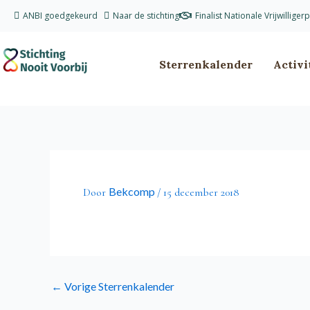
Ga
ANBI goedgekeurd
Naar de stichting
Finalist Nationale Vrijwilliger
naar
de
inhoud
Sterrenkalender
Activi
Bekcomp
Door
/
15 december 2018
←
Vorige Sterrenkalender