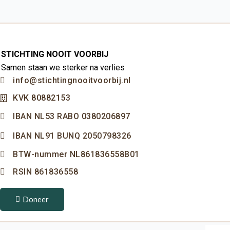
STICHTING NOOIT VOORBIJ
Samen staan we sterker na verlies
info@stichtingnooitvoorbij.nl
KVK 80882153
IBAN NL53 RABO 0380206897
IBAN NL91 BUNQ 2050798326
BTW-nummer NL861836558B01
RSIN 861836558
Doneer