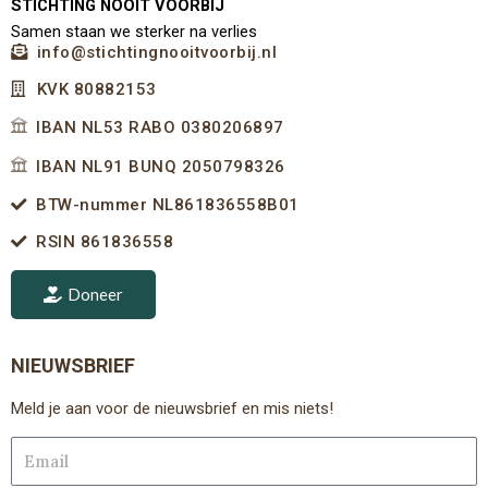
STICHTING NOOIT VOORBIJ
Samen staan we sterker na verlies
info@stichtingnooitvoorbij.nl
KVK 80882153
IBAN NL53 RABO 0380206897
IBAN NL91 BUNQ 2050798326
BTW-nummer NL861836558B01
RSIN 861836558
Doneer
NIEUWSBRIEF
Meld je aan voor de nieuwsbrief en mis niets!
Email