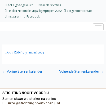
Ga
ANBI goedgekeurd
Naar de stichting
naar
Finalist Nationale Vrijwilligerprijzen 2022
Lotgenotencontact
de
Instagram
Facebook
inhoud
Robin
Door
/
9 januari 2023
←
Vorige Sterrenkalender
Volgende Sterrenkalender
→
STICHTING NOOIT VOORBIJ
Samen staan we sterker na verlies
info@stichtingnooitvoorbij.nl