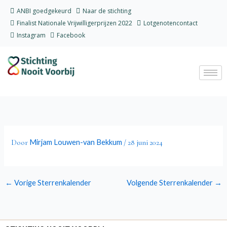
Ga
ANBI goedgekeurd
Naar de stichting
naar
Finalist Nationale Vrijwilligerprijzen 2022
Lotgenotencontact
de
Instagram
Facebook
inhoud
Mirjam Louwen-van Bekkum
Door
/
28 juni 2024
←
Vorige Sterrenkalender
Volgende Sterrenkalender
→