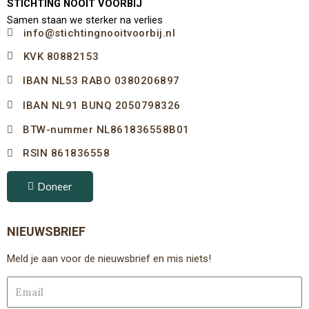
STICHTING NOOIT VOORBIJ
Samen staan we sterker na verlies
info@stichtingnooitvoorbij.nl
KVK 80882153
IBAN NL53 RABO 0380206897
IBAN NL91 BUNQ 2050798326
BTW-nummer NL861836558B01
RSIN 861836558
Doneer
NIEUWSBRIEF
Meld je aan voor de nieuwsbrief en mis niets!
Email