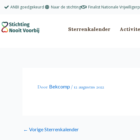
Ga
ANBI goedgekeurd
Naar de stichting
Finalist Nationale Vrijwilliger
naar
de
inhoud
Sterrenkalender
Activit
Bekcomp
Door
/
12 augustus 2022
←
Vorige Sterrenkalender