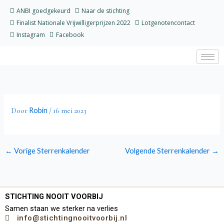
Ga
ANBI goedgekeurd
Naar de stichting
naar
Finalist Nationale Vrijwilligerprijzen 2022
Lotgenotencontact
de
Instagram
Facebook
inhoud
Robin
Door
/
16 mei 2023
←
Vorige Sterrenkalender
Volgende Sterrenkalender
→
STICHTING NOOIT VOORBIJ
Samen staan we sterker na verlies
info@stichtingnooitvoorbij.nl