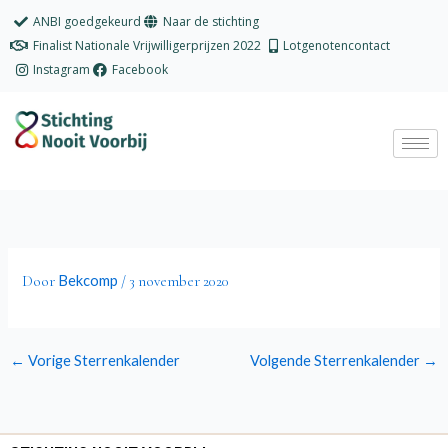
Ga
ANBI goedgekeurd
Naar de stichting
naar
Finalist Nationale Vrijwilligerprijzen 2022
Lotgenotencontact
de
Instagram
Facebook
inhoud
Bekcomp
Door
/
3 november 2020
←
Vorige Sterrenkalender
Volgende Sterrenkalender
→