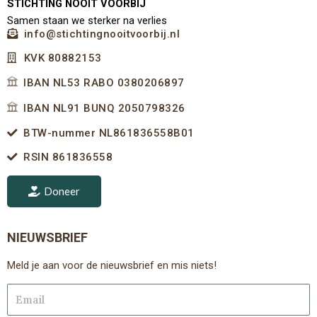
STICHTING NOOIT VOORBIJ
Samen staan we sterker na verlies
info@stichtingnooitvoorbij.nl
KVK 80882153
IBAN NL53 RABO 0380206897
IBAN NL91 BUNQ 2050798326
BTW-nummer NL861836558B01
RSIN 861836558
Doneer
NIEUWSBRIEF
Meld je aan voor de nieuwsbrief en mis niets!
Email