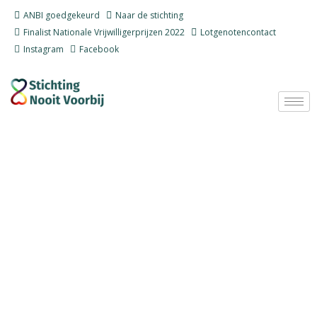
Ga
ANBI goedgekeurd
Naar de stichting
naar
Finalist Nationale Vrijwilligerprijzen 2022
Lotgenotencontact
de
Instagram
Facebook
inhoud
Sterrendag 2023
De dag waarin alle broertjes en zusjes van een overleden kind
in het zonnetje worden gezet.