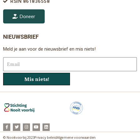
RSIN 861836558
Doneer
NIEUWSBRIEF
Meld je aan voor de nieuwsbrief en mis niets!
Email
Mis niets!
F
T
I
Y
L
a
w
n
o
i
c
i
s
u
n
e
t
t
t
k
© Nooitvoorbij 2023
Privacy beleid
Algemene voorwaarden