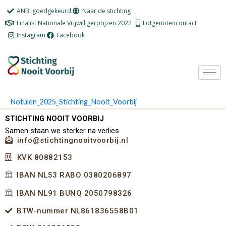
Ga
ANBI goedgekeurd
Naar de stichting
naar
Finalist Nationale Vrijwilligerprijzen 2022
Lotgenotencontact
de
Instagram
Facebook
inhoud
Notulen_2025_Stichting_Nooit_Voorbij
STICHTING NOOIT VOORBIJ
Samen staan we sterker na verlies
info@stichtingnooitvoorbij.nl
KVK 80882153
IBAN NL53 RABO 0380206897
IBAN NL91 BUNQ 2050798326
BTW-nummer NL861836558B01