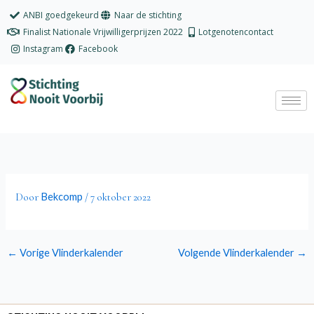
Ga
ANBI goedgekeurd
Naar de stichting
naar
Finalist Nationale Vrijwilligerprijzen 2022
Lotgenotencontact
de
Instagram
Facebook
inhoud
Bekcomp
Door
/
7 oktober 2022
←
Vorige Vlinderkalender
Volgende Vlinderkalender
→