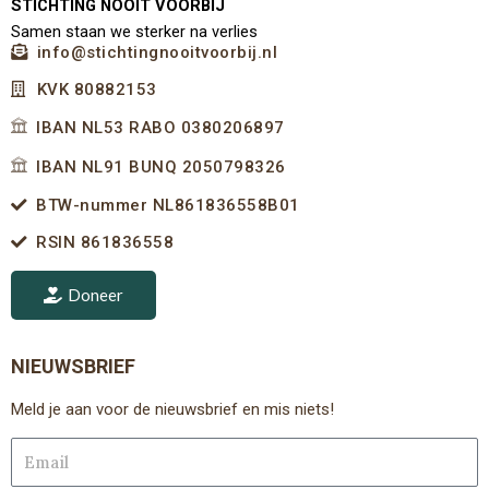
STICHTING NOOIT VOORBIJ
Samen staan we sterker na verlies
info@stichtingnooitvoorbij.nl
KVK 80882153
IBAN NL53 RABO 0380206897
IBAN NL91 BUNQ 2050798326
BTW-nummer NL861836558B01
RSIN 861836558
Doneer
NIEUWSBRIEF
Meld je aan voor de nieuwsbrief en mis niets!
Email