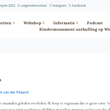
prijzen 2022
Lotgenotencontact
Instagram
Facebook
teiten
Webshop
Informatie
Podcast
Kindermonument onthulling op Wes
?
k van der Maarel
 maanden geleden overleden. Ik loop er tegenaan dat er geen vaste ’ti
egen over mijn werkgever. Hebben meerdere mensen er last van dat dit