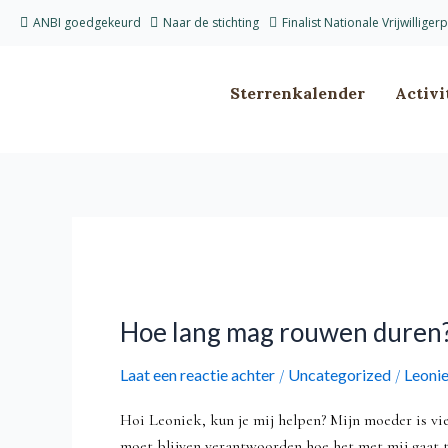
Ga
ANBI goedgekeurd
Naar de stichting
Finalist Nationale Vrijwilliger
naar
de
inhoud
Sterrenkalender
Activi
Hoe
lang
Hoe lang mag rouwen duren
mag
rouwen
Laat een reactie achter
Uncategorized
Leonie
/
/
duren?
Hoi Leoniek, kun je mij helpen? Mijn moeder is vier
moet blijven verantwoorden hoe het met mij gaat t