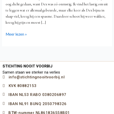
6)
oog dicht gedaan, want Dex was zó onrustig. Ik vind het lastig om uit
te leggen wat er allemaal gebeurde, maar elke keer als Dex bijna in
slaap viel, kreeg hij een spasme. Daardoor schoot hij weer wakker,
kreeg hij pijn en moest […]
Meer lezen »
STICHTING NOOIT VOORBIJ
Samen staan we sterker na verlies
info@stichtingnooitvoorbij.nl
KVK 80882153
IBAN NL53 RABO 0380206897
IBAN NL91 BUNQ 2050798326
BTW-nummer NL861836558B01