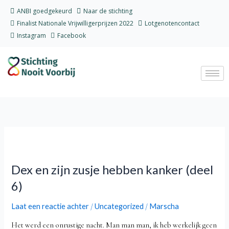
Ga
ANBI goedgekeurd
Naar de stichting
naar
Finalist Nationale Vrijwilligerprijzen 2022
Lotgenotencontact
de
Instagram
Facebook
inhoud
Dex
en
Dex en zijn zusje hebben kanker (deel
zijn
zusje
6)
hebben
kanker
Laat een reactie achter
Uncategorized
Marscha
/
/
(deel
Het werd een onrustige nacht. Man man man, ik heb werkelijk geen