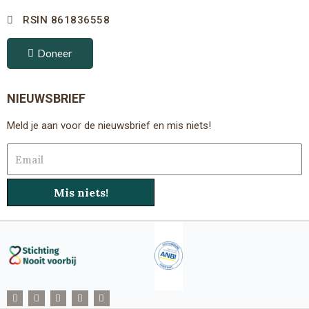
RSIN 861836558
Doneer
NIEUWSBRIEF
Meld je aan voor de nieuwsbrief en mis niets!
Email
Mis niets!
F
T
I
Y
L
a
w
n
o
i