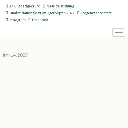
Ga
ANBI goedgekeurd
Naar de stichting
naar
Finalist Nationale Vrijwilligerprijzen 2022
Lotgenotencontact
de
Instagram
Facebook
inhoud
juni 14, 2025