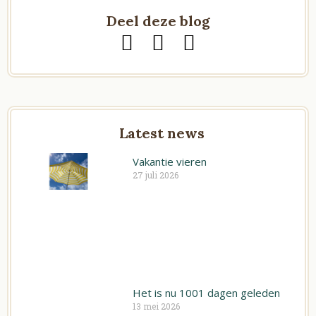
Deel deze blog
T
F
L
w
a
i
i
c
n
t
e
k
t
b
e
Latest news
e
o
d
r
Vakantie vieren
o
i
27 juli 2026
k
n
Het is nu 1001 dagen geleden
13 mei 2026