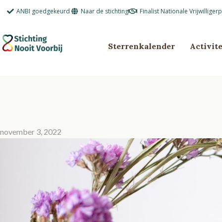
Ga
ANBI goedgekeurd
Naar de stichting
Finalist Nationale Vrijwilliger
naar
de
inhoud
Sterrenkalender
Activit
november 3, 2022