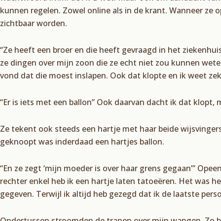
kunnen regelen. Zowel online als in de krant. Wanneer ze
zichtbaar worden.
“Ze heeft een broer en die heeft gevraagd in het ziekenhuis
ze dingen over mijn zoon die ze echt niet zou kunnen wete
vond dat die moest inslapen. Ook dat klopte en ik weet ze
“Er is iets met een ballon” Ook daarvan dacht ik dat klopt, 
Ze tekent ook steeds een hartje met haar beide wijsvingers.
geknoopt was inderdaad een hartjes ballon.
“En ze zegt ‘mijn moeder is over haar grens gegaan’” Opeen
rechter enkel heb ik een hartje laten tatoeëren. Het was h
gegeven. Terwijl ik altijd heb gezegd dat ik de laatste per
Ondertussen stroomden de tranen over mijn wangen. Zo bi