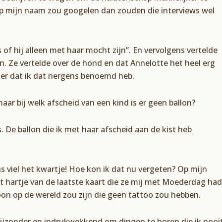
 op mijn naam zou googelen dan zouden die interviews wel
 of hij alleen met haar mocht zijn”. En vervolgens vertelde
n. Ze vertelde over de hond en dat Annelotte het heel erg
ker dat ik dat nergens benoemd heb.
maar bij welk afscheid van een kind is er geen ballon?
 De ballon die ik met haar afscheid aan de kist heb
s viel het kwartje! Hoe kon ik dat nu vergeten? Op mijn
et hartje van de laatste kaart die ze mij met Moederdag had
soon op de wereld zou zijn die geen tattoo zou hebben.
jzonder en indrukwekkend om dingen te horen die ik nooi