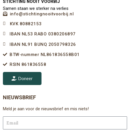
STICHTING NOOIT VOORBIJ
Samen staan we sterker na verlies
info@stichtingnooitvoorbij.nl
KVK 80882153
IBAN NL53 RABO 0380206897
IBAN NL91 BUNQ 2050798326
BTW-nummer NL861836558B01
RSIN 861836558
Doneer
NIEUWSBRIEF
Meld je aan voor de nieuwsbrief en mis niets!
Email