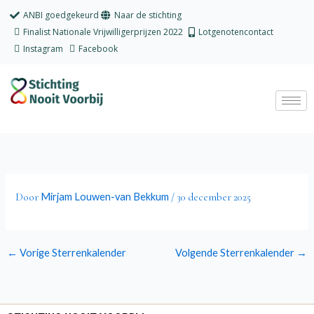
Ga
ANBI goedgekeurd
Naar de stichting
naar
Finalist Nationale Vrijwilligerprijzen 2022
Lotgenotencontact
de
Instagram
Facebook
inhoud
Mirjam Louwen-van Bekkum
Door
/
30 december 2025
←
Vorige Sterrenkalender
Volgende Sterrenkalender
→