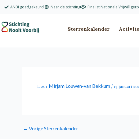
Ga
ANBI goedgekeurd
Naar de stichting
Finalist Nationale Vrijwilliger
naar
de
inhoud
Sterrenkalender
Activit
Mirjam Louwen-van Bekkum
Door
/
13 januari 20
←
Vorige Sterrenkalender