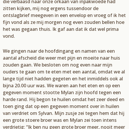
die verbaasd naar onze orkaan van inpakwoede had
zitten kijken, mij nog
ergens
tussendoor de
ontslagbrief mee
geven in een envelop en vroeg of ik het
fijn vond als ze
mij morgen nog even zouden bellen hoe
het was gegaan thuis. Ik gaf aan dat ik dat wel prima
vond.
We gingen naar de hoofdingang en namen van een
aantal afscheid die weer met pijn en
moeite naar huis
zouden gaan. We besloten om nog even naar mijn
ouders te gaan om te eten
met een aantal, omdat we al
lange tijd niet hadden gegeten en het inmiddels ook al
bijna 20.00
uur was. We waren aan het eten en op een
gegeven moment stootte
Mylan
zijn hoofd tegen een
harde rand. Hij begon te huilen omdat het zeer deed en
toen ging dat op een gegeven moment
over in huilen
van verdriet om
Sylvan
. Mijn zusje zei tegen hem dat hij
een grote stoere broer was
en
Mylan
zei toen
intens
verdriet
ig:
“I
k ben nu geen grote
broer meer, nooit meer