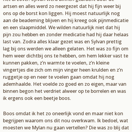
artsen en alles werd zo neergezet dat hij fijn weer bij
ons op de borst
kon liggen. Hij moest natuurlijk nog
aan de beademing blijven en hij
kreeg ook
pijnmedicatie
en een
slaapmiddel. We wilden natuurlijk niet dat hij
pijn zou hebben en zonder medicatie had hij
daar helaas
last van. Zodra alles klaar gezet was en
Sylvan
prettig
lag bij ons werden we alleen
gelaten. Het was zo fijn om
hem weer dichtbij ons te hebben, om hem lekker vast te
kunnen
pakken, z’n warmte te voelen, z’
n kleine
vingertjes die zich om mijn vinger heen
krulden en z’
n
ruggetje
op en neer te
voelen gaan omdat hij nog
adem
haalde. Het voelde zo goed en zo eigen,
maar van
binnen begon het verdriet alweer op te borrelen en was
ik ergens ook een beetje boos.
Boos omdat ik het zo oneerlijk vond en maar niet kon
begrijpen waarom ons dit nou overkwam. Ik
bedoel, wat
moesten we
Mylan
nu gaan vertellen? Die was zo blij dat