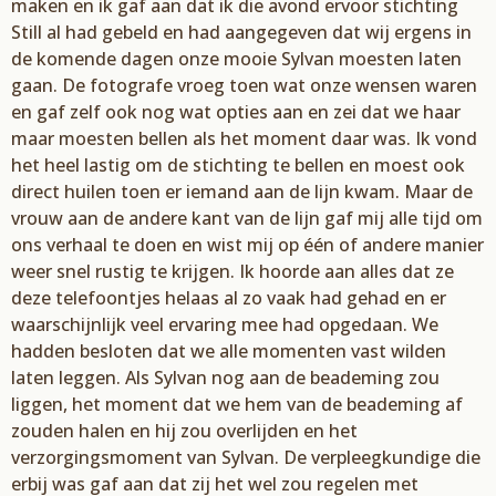
maken en ik gaf aan dat ik die
avond ervoor stichting
Still
al had gebeld en had aangegeven dat wij ergens in
de komende
dagen onze mooie
Sylvan
moesten laten
gaan. De fotografe vroeg toen wat onze wensen waren
en gaf zelf ook nog wat opties aan en zei dat we haar
maar moesten bellen als het moment daar
was. Ik vond
het heel lastig om de stichting te bellen en moest ook
direct huilen toen er iemand
aan de lijn kwam. Maar de
vrouw aan de andere kant van de lijn gaf mij alle tijd om
ons verhaal te
doen en wist mij op
één of andere manier
weer snel rustig te krijgen. Ik hoorde aan alles dat
ze
deze telefoontjes helaas al zo vaak ha
d gehad en er
waarschijnlijk
veel e
rvaring
mee had
opgedaan. We
hadden besloten dat we alle momenten vast wilden
laten leggen. Als
Sylvan
nog
aan de beademing zou
liggen
, het moment dat we hem van de beademing af
zouden halen en hij
zou overlijden en het
verzorgingsmoment van
Sylvan
. De verpleegkundige die
erbij was gaf aan
dat zij het wel zou regelen met