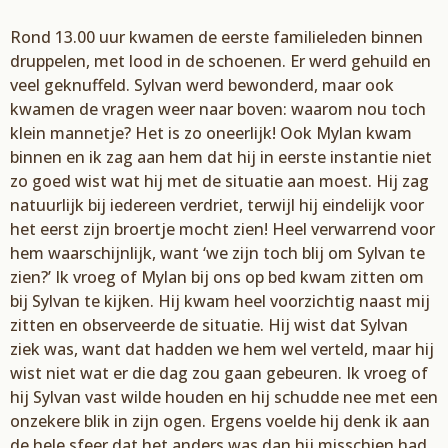
Rond 13.00 uur kwamen de eerste familieleden binnen
druppelen
,
met lood in de schoenen. Er
werd gehuild en
veel geknuffeld.
Sylvan
werd bewonderd, maar ook
kwamen de vragen weer
naar boven:
waarom nou toch
klein ma
nnetje? Het is zo oneerlijk!
Ook
Mylan
kwam
binnen en ik
zag aan hem dat hij in eerste instantie niet
zo goed wist wat hij met de situatie aan moest. Hij zag
natuurlijk bij iedereen verdriet, terwijl hij eindelijk voor
het eerst zijn broertje mocht zien! Heel
verwarrend voo
r
hem waarschijnlijk, want ‘
we zijn
toch blij om
Sylvan
te
zien?’
Ik vroeg of
Mylan
bij ons op bed kwam zitten om
bij
Sylvan
te kijken. Hij kwam heel voorzichtig naast mij
zitten en
observeerde de situatie. Hij wist dat
Sylvan
ziek
was, want dat hadden we hem wel verteld, maar
hij
wist niet wat er die dag zou gaan gebeuren. Ik vroeg of
hij
Sylvan vast
wilde houden en hij
s
chudde nee met een
onzekere blik in zijn ogen. Ergens voelde hij denk ik aan
de hele sfeer dat
het anders was dan hij misschien had