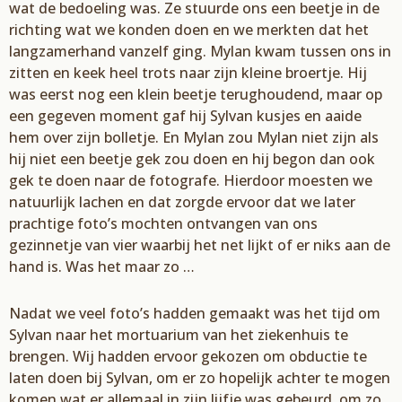
wat de bedoeling was. Ze stuurde ons
een beetje in de
richting
wat we konden doen en we merkten dat het
langzamerhand vanzelf ging.
Mylan
kwam tussen ons in
zitten en keek heel trots naar zijn kleine broertje. Hij
was eerst nog een klein
beetje terughoudend,
maar op
een gegeven
moment gaf hij
Sylvan
kusjes en aaide
hem over zijn
bolletje. En
Mylan
zou
Mylan
niet zijn als
hij niet een beetje gek zou doen en hij begon dan ook
gek te doen naar de fotografe. Hierdoor moesten we
natuurlijk lachen en
dat zorgde
ervoor dat
we later
prachtige foto’
s mochten on
tvangen van ons
gezinnetje van vier
waar
bij
het net lijkt of er
niks aan
de
hand is. Was het maar zo …
Nadat we veel foto’
s hadden gemaakt was het tijd om
Sylvan
naar het mortuarium
van het ziekenhuis te
brengen.
Wij hadden ervoor gekozen om obductie te
laten doen bij
Sylvan
, om er zo
hopelijk achter te mogen
komen wat er allemaal in
zijn lijfje was gebeurd
, om zo