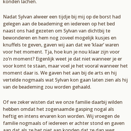
konden lachen.
Nadat
Sylvan
alweer een tijdje bij mij op de borst had
gelegen aan de beademing en iedereen op
het bed
naast ons had gezeten om
Sylvan
van dichtbij te
bewonderen en hem nog zoveel
mogelijk kusjes en
knuffels te ge
ven, gaven wij aan dat we ‘klaar’ waren
voor
het moment
. Tja
,
hoe ku
n je nou klaar zijn voor
zo’
n moment?
Eigenlijk weet je dat niet wanneer je er
voor komt
te staan, maar voel je het vooral wanneer het
moment daar is. We gaven het aan bij de arts en hij
vertelde
nogmaals wat
Sylvan
kon gaan laten zien als hij
van de beademing zou worden gehaald.
Of we zeker
wisten dat we onze familie daar
bij wilden
hebben omdat het zogenaamde
gasping
nogal als
heftig en intens ervaren kon worden. Wij vroegen de
familie nogmaals of iedereen er
achter stond en gaven
aan dat als ze het niet aan konden dat ze dan weg