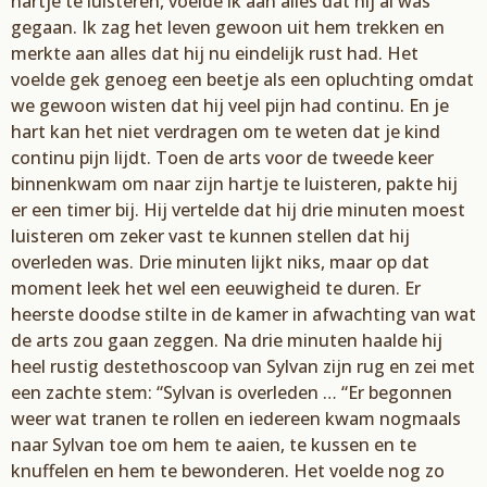
h
artje te luisteren, voelde ik
aan
alles dat hij al was
gegaan.
Ik zag het leven gewoon
uit hem trekken en
merkte aan alles dat hij nu eindelijk rust had. Het
voelde gek genoeg een
beetje als een opluchting
omdat
we gewoon wisten dat hij veel pijn had continu. En je
hart kan
het niet verdragen om te weten dat je kind
continu pijn lijdt. Toen de arts voor de tweede keer
binnen
kwam om naar zijn hartje te luisteren, pakte hij
er een t
imer bij. Hij vertelde dat hij drie
minuten moest
luisteren om zeker vast te kunnen
stellen dat hij
overleden was. Drie minuten
lijkt
niks, maar op dat
moment leek het wel een eeuwigheid te duren. Er
heerste doodse stilte in de
kamer in
afwachting van w
at
de arts zou gaan zeggen. Na drie minuten
haalde hij
heel rustig de
stethoscoop van
Sylvan
zijn rug e
n zei met
een zachte stem: “
Sylvan
is overleden … “
Er
begonnen
weer wat tranen te rollen en iedereen kwam nogmaals
naar
Sylvan
toe om hem te
aaien,
te
kussen en
te
knuffelen en hem te bewonderen. Het voelde nog zo