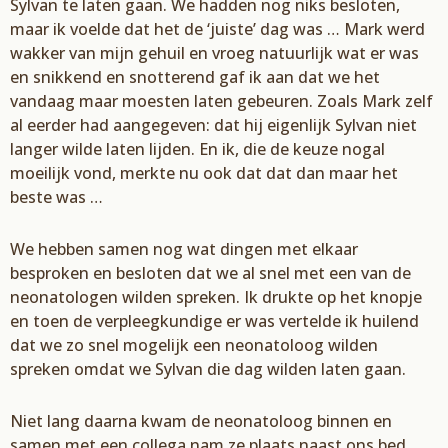
Sylvan
te laten gaan. We hadden nog niks besloten,
maar ik voelde dat
het de ‘juiste’
dag was
… Mark werd
wakker van mijn gehuil en vroeg natuurlijk wat er was
en
snikkend en snotterend gaf ik aan dat we het
vandaag maar moesten lat
en gebeuren
. Zoals
Mark ze
lf
al eerder had aangegeven: dat hij
eigenlijk
Sylvan
niet
langer wilde laten lijden
. En ik,
die
de keuze nogal
moeilijk vond, merkte nu ook
dat
dat
dan maar het
beste was
…
We hebben
samen nog wat dingen met elkaar
besproken e
n besloten dat we al snel met ee
n van de
neonatologen wilden spreken. Ik drukte op het knopje
en toen de verpleegkundige er was
vertelde ik huilend
dat we zo snel mogelijk een neonatoloog wilden
spreken omdat we
Sylvan
die
dag wilden laten gaan.
Niet lang daarna kwam de neonatoloog binnen
en
samen met een collega
na
m ze plaats naast ons bed.