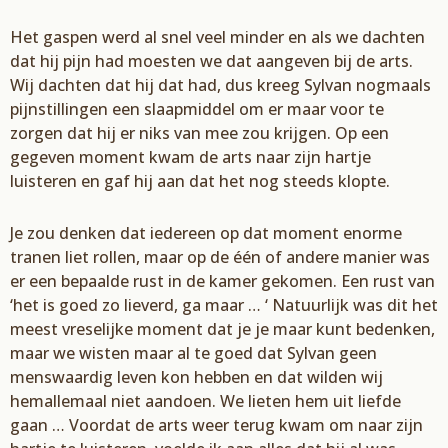
Het
gaspen
werd al snel veel minder en als we dachten
dat hij pijn had moesten we
dat aangeven bij de arts.
Wij dachten dat hij dat ha
d, dus kreeg
Sylvan
nogmaals
pijnstilling
en een slaapmiddel om er maar voor te
zorgen dat hij er niks van mee zou krijgen. Op een
gegeven moment kwam de arts naar zijn hartje
luisteren en gaf hij aan dat het nog
steeds klopte.
Je zou denken dat iedereen op dat moment enorme
tranen liet rollen, maar op de één of andere
manier was
er een bepaalde rust in de ka
mer gekomen. Een rust van
‘h
et is goed zo lieverd, ga
maar … ‘
Natuurlijk was dit
het
meest vreselijke moment dat
je je maar kunt bedenken,
maar we
wisten maar al te goed dat
Sylvan
geen
menswaardig leven kon hebben en dat wilden wij
hem
allemaal
niet aan
doen
. We lieten hem uit liefde
gaan
… Voordat de arts weer terug kwam om
naar zijn