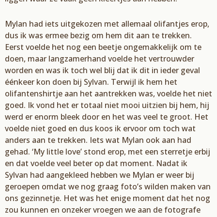
Mylan
had iets uitgekozen met allemaal olifantjes erop,
dus ik was ermee bezig om hem
dit
aan te trekken.
Eerst voelde het nog een beetje ongemakkelijk om te
doen, maar
langzamerhand voelde het vertrouwder
worden en was ik toch wel blij dat ik dit in ieder geval
éénkeer
kon doen bij
Sylva
n
. Terwijl ik hem het
olifanten
shirtje aan het aantrekken was
,
voelde het
niet
goed. Ik vond het er totaal niet mooi uitzien bij hem, hij
werd er enorm bleek door en het was veel
te groot. Het
voelde niet goed en dus koos ik ervoor om toch wat
anders aan te trekken
. Iets
wat
Mylan
ook aan had
gehad. ‘My
little
love’
stond erop
,
met een sterretje erbij
en dat voelde veel
beter op
dat moment. Nadat ik
Sylvan
had
aan
gekleed hebben we
Mylan
er weer bij
geroepen omdat
we nog graag foto’
s wilden maken van
ons gezinnetje. Het was het enige moment dat het
nog
zou kunnen en onzeker vroegen we aan de fotografe