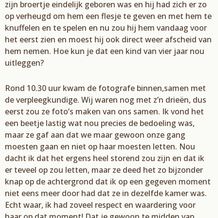
zijn broertje eindelijk
geboren was en hij had zich er zo
op verheugd om hem een flesje te geven en met hem te
knuffelen en te spelen en nu zou hij hem vandaag voor
het eerst zien en moest hij ook direct
weer afscheid van
hem neme
n. Hoe kun je dat een kind van vier jaar nou
uitleggen
?
Rond 10.30 uur kwam de fotografe binnen
,
samen met
de verpleegkundige. Wij waren nog met
z’
n drieën, dus
eerst
zou ze foto’
s maken van ons samen. Ik vond het
een beetje lastig wat nou
precies de bedoeling was,
maar ze gaf aan dat we maar gewoon onze gang
moesten gaan en
niet op haar moesten letten. Nou
dacht ik dat het ergens heel storend zou zijn en dat ik
er teveel
op zou letten, maar ze deed het zo bijzonder
knap op de achtergrond dat ik op een gegeven
moment
niet eens meer door had dat ze in dezelfde kamer was.
Echt waar, ik had zoveel respect
en waardering voor
haar
op dat moment! Dat je gewoon te
midden van