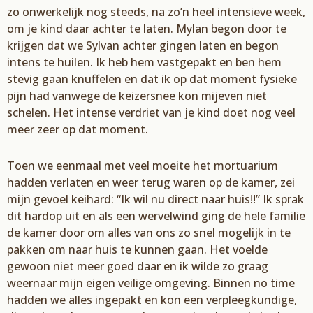
zo onw
erkelijk nog steeds, na zo’n heel
intensieve week,
om je kind daar achter te laten.
Mylan
begon door te
krijgen dat we
Sylvan
achter gingen laten en begon
intens te huilen. Ik heb hem vastgepakt en ben hem
stevig gaan knuffelen en dat ik op dat moment fysieke
pijn had vanwege de keizersnee kon mij
even niet
schelen. Het
intense verdriet van je kind doet nog veel
meer zeer op dat moment.
Toen we eenmaal met veel moeite het mortuarium
hadden verlaten en weer terug waren op de
kamer, zei
mijn gevoel keihard: “Ik wil nu direct naar huis!!”
Ik sprak
dit hardop uit en als een
wervelwind ging de hele familie
de kamer door om alles van ons zo snel mogelijk in te
pakken om
naar huis te kunnen gaan. Het voelde
gewoon niet meer goed daar en ik wilde zo graag
weer
naar mijn eigen veilige omgeving. Binnen no time
hadden we alles ingepakt en kon een verpleegkundige
,