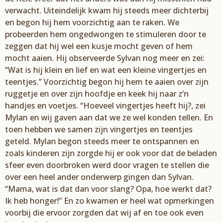
verwacht.
Uiteindelijk kwam hij steeds meer
dichterbij
en
begon hij hem voorzichtig aan te raken. We
probeerden hem ongedwongen te stimuleren door te
zeggen dat hij wel een kusje mocht geven of hem
mocht aaien. Hij observeerde
Sylvan
nog meer
en zei:
“W
at is hij klein en lief en wat een kl
eine vingertjes en
teentjes
.
”
Voorzichtig begon hij hem
te aaien over zijn
ruggetje en over zi
jn hoofdje en keek hij naar z’n
handjes en voetjes. “H
oeveel
vingertjes heeft hij?,
zei
Mylan
en wij gaven aan dat we ze wel konden tellen. En
toen hebben we
samen zijn vingertjes en teentjes
geteld.
Mylan
begon steeds meer te ontspannen en
zoals
kinde
ren zijn zorgde hij er ook
voor dat de beladen
sfeer even doorbroken werd door vragen
te stellen die
over een heel ander on
derwerp gingen dan
Sylvan
.
“M
ama, wat is dat dan voor
slang? Opa, ho
e werkt dat?
Ik heb honger!” E
n zo kwamen er heel wat opmerkingen
voorbij die
ervoor zorgden dat wij af en toe ook even