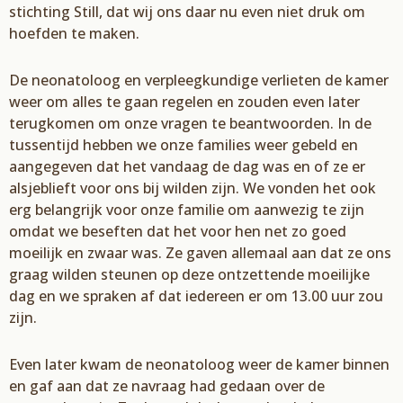
stichting
Still
, dat wij ons daar nu even niet druk om
hoefden te
maken.
De neonatoloog en
verpleegkundige verlieten
de kamer
weer
om alles te gaan regelen en
zouden even later
terug
komen om on
ze vragen te beantwoorden. In d
e
tussentijd hebben we
onze families weer gebeld en
aangegeven dat het vandaag de dag was en of ze er
alsjeblieft
voor ons bij wilden zijn. We vonden het ook
erg belangrijk voor o
nze familie om aanwezig te zijn
omdat
we beseften dat het voor he
n net zo goed
moeilijk en zwaar was. Ze gaven allemaal aan
dat ze ons
graag wilden steunen op deze ontzettende moeilijke
dag en we spraken af dat
iedereen er om 13.00 uur zou
zijn.
Even later kwam de neonatoloog weer de kamer binnen
en
gaf aan d
at ze navraag had gedaan over
de