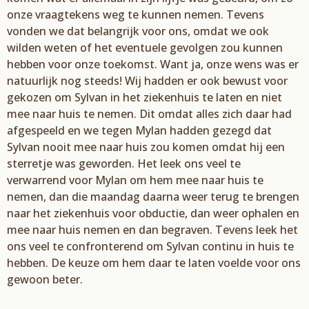
onze vraagtekens
weg te kunnen nemen. Tevens
vonden we dat belang
rijk voor ons, omdat we ook
wild
en weten of
het eventuele gevolgen zou kunnen
hebben voor onze
toekomst. Want ja, onze wens was
er
natuurlijk nog steeds! Wij hadden er ook bewust voor
gekozen om
Sylvan
in het ziekenhuis te
laten en niet
mee naar huis te nemen. Dit omdat alles zich daar
had
afgespeeld
en we tegen
Mylan hadden
gezegd dat
Sylva
n
nooit mee naar huis zou komen
omdat hij een
sterretje was
geworden. Het leek ons veel
te
verwarrend voor
Mylan
om hem mee naar huis te
nemen, dan die
maandag
daarna
weer terug te brengen
naar het ziekenhuis voor obductie, dan weer ophalen en
mee
naar huis nemen en dan begraven. Tevens leek het
ons veel
te confronterend om
Sylvan continu
in huis te
hebben. De keuze om hem daar te laten voelde voor ons
gewoon beter.