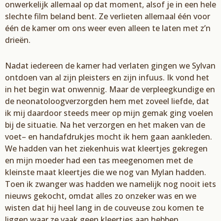
onwerkelijk allemaal op
dat moment, alsof je in een hele
slechte film beland bent. Ze verlieten allemaal één voor
één de
kamer om ons weer
even alleen te laten met z’n
drieën.
Nadat iedereen de kamer had verlaten gingen we
Sylvan
ontdoen van al zijn pleisters en zijn
infuus. Ik vond het
in het begin wat onwennig. Maar de verpleegkundige en
de neonatoloog
verzorgden hem met zoveel liefde, dat
ik mij daardoor steeds meer op mijn gemak ging voelen
bij
de situatie. Na het verzorgen en het maken van de
voet
– en handafdrukjes mocht ik hem
gaan
aankleden.
We hadden van
het ziekenhuis wat kleertjes gekregen
en mijn moeder had een
tas meegenomen met de
kleinste maat kleertjes die we nog van
Mylan
hadden.
Toen ik zwanger
was hadden we namelijk nog nooit iets
nieuws gekocht, omdat alles zo onzeker was en we
wisten
dat hij heel lang in de couveuse zou komen te
liggen waar ze vaak geen kleertjes aan
hebben.