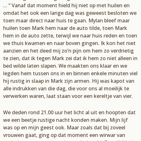
… “
Vanaf dat
moment hield hij nie
t op met huilen en
omdat het
ook
een lange dag was geweest besloten we
toen maar direct naar huis te gaan.
Mylan
bleef maar
huilen toen Mark hem naar de auto tilde,
toen Mark
hem in de auto zette, terwijl we naar huis reden en toen
we thuis kwamen en naar
boven gingen. Ik kon het niet
aanzien en het
deed mij zo’
n pijn om hem zo verdrietig
te zien, dat
ik tegen Mark zei dat ik hem zo niet alleen in
bed wilde laten slapen. We maakten ons klaar en
we
legden hem tussen ons in en binnen enkele minuten viel
hij rustig in slaap in Mark zijn armen.
Hij was kapot van
alle indrukken van die dag, die voor ons al moeilijk te
verwerken waren, laat
staan voor een kereltje van vier
.
We deden rond 21.00 uur het licht al uit en hoopten dat
we een
beetje
rustige nacht konden maken. Mijn lijf
was op en mijn geest ook. Maar zoals dat bij
zoveel
vrouwen gaat, ging op dat moment een wirwar van