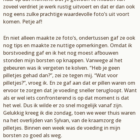
zoveel verdriet je werk
rustig uitvoert en dat er
dan ook
nog eens zulke
prachtige waardevolle foto’
s uit voort
komen. Petje
af!
En
niet alleen maakte ze foto’s,
ondertussen gaf ze
ook
nog tips en maakte
ze
nuttige opmerkingen. Omdat ik
borstvoeding gaf en ik het nog moest afbouwen
stonden mijn
b
orsten
op knappen. V
anwege al het
gebeuren
was ik vergeten
te kolven.
“H
eb je geen
pilletjes gehad dan?
”, z
ei
ze tegen mij. “Wat voor
pilletjes?”, vroeg
ik. En ze gaf aan dat er
pillen
waren om
ervoor te zorg
en dat je voeding sneller terug
loopt. Want
als er wel iets
confronterend is op dat m
oment is dat
het wel. Dus ik wilde
er zo snel mogelijk vanaf zijn.
Gelukkig
kreeg ik die z
ondag, toen we weer thuis waren
na het overlijden van
Sylvan
, van de kraamzorg
de
pi
lletjes. B
innen een week was de voeding in
mijn
borsten
zo goed als weg.