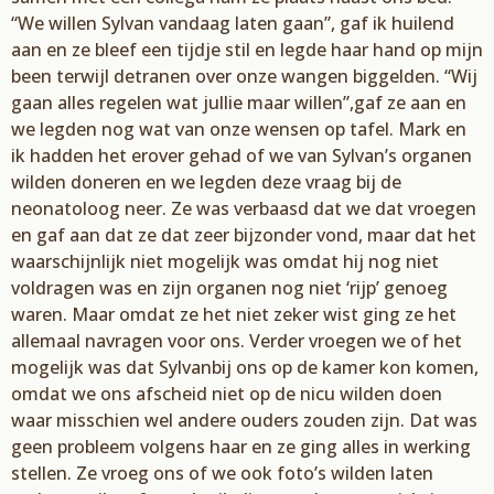
“
We will
en
Sylvan
vandaag laten gaan”,
gaf ik huilend
aan en ze
bleef een tijdje stil en legde haar hand op mijn
been terwijl de
tranen
over onze
w
angen
biggelden
. “W
ij
gaan alles re
gelen wat jullie maar willen”,
gaf ze aan en
we legden nog wat van onze wensen
op tafel. Mark en
ik ha
dden het erover gehad of we
van
Sylvan
’s
organen
wilden
doneren en
we legden deze
vraag bij de
neonatoloog neer. Ze was verbaasd dat we dat vroegen
en
gaf aan dat ze dat zeer bijzonder vond, maar dat het
waarschijnlijk niet mogelijk was omdat hij
n
og niet
voldragen was en zijn organen nog niet ‘rijp’
genoeg
waren. Maar omdat ze het niet
zeker wist ging ze het
allemaal navragen voor ons. Verder vroegen we of het
mogelijk was dat
Sylvan
bij ons op de
kamer kon komen,
omdat we
ons afscheid
niet
op de
nicu
wilden doen
waar
misschien wel andere ouders zouden zijn. Dat was
geen probleem volgens haar en ze ging alles
in werking
stellen.
Ze vroeg ons of we ook foto’
s wilden laten