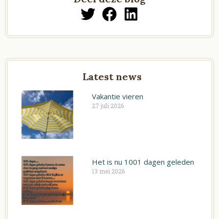
T
F
L
w
a
i
i
c
n
t
e
k
t
b
e
Latest news
e
o
d
r
Vakantie vieren
o
i
27 juli 2026
k
n
Het is nu 1001 dagen geleden
13 mei 2026