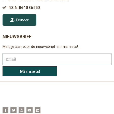
RSIN 861836558
Doneer
NIEUWSBRIEF
Meld je aan voor de nieuwsbrief en mis niets!
Email
Mis niets!
F
T
I
Y
L
a
w
n
o
i