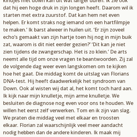
kindjes met down kan dit wat langer duren. Ik zie ook
dat hij een hoge druk in zijn longen heeft. Daarom wil ik
starten met extra zuurstof. Dat kan hem net even
helpen. Er komt straks nog iemand om een hartfilmpje
te maken.’ Ik barst alweer in huilen uit. ‘Er zijn zoveel
echo’s gemaakt van zijn hartje toen hij nog in mijn buik
zat, waarom is dit niet eerder gezien?’ ‘Dit kan je niet
zien tijdens de zwangerschap. Het is zo klein.’ De arts
neemt alle tijd om onze vragen te beantwoorden. Zij zal
de volgende dag weer even langskomen om te kijken
hoe het gaat. Die middag komt de uitslag van Florians
DNA-test. Hij heeft daadwerkelijk het syndroom van
Down. Ook al wisten wij dat al, het komt toch hard aan.
Ik kijk naar mijn knulletje, mijn arme knulletje. We
besluiten de diagnose nog even voor ons te houden. We
willen het eerst zelf verwerken. Tom en ik zijn van slag.
We praten die middag veel met elkaar en troosten
elkaar. Florian zal waarschijnlijk veel meer aandacht
nodig hebben dan de andere kinderen. Ik maak mij