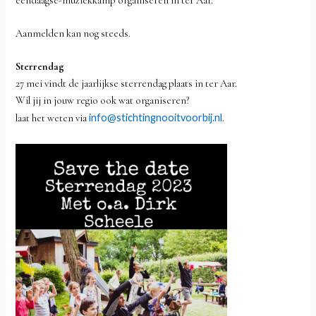
ééndaagse-muziekkamp organiseren in ter Aar.
Aanmelden kan nog steeds.
Sterrendag
27 mei vindt de jaarlijkse sterrendag plaats in ter Aar.
Wil jij in jouw regio ook wat organiseren?
info@stichtingnooitvoorbij.nl
laat het weten via
.