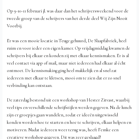
Op 9-10-11 februari jl. was daar dan het schrijversweekend voor de
tweede groep van de schrijvers van het derde deel Wij Zijn Nooit
Voorbij.
Er was een mooie locatie in Teuge gehuurd, De Slaapfabriek, heel
ruim en voor ieder een eigen kamer. Op vrijdagmiddag kwamen de
schrijvers bij elkaar en konden zij met elkaar kennismaken. Er is al
veel contact via app of mail, maar niet iedereen had elkaar al écht
ontmoet. De kennismaking ging heel makkelijk en al snel zat
iedereen met elkaar te kletsen, mooi om te zien dat er zo snel
verbinding kan ontstaan.
De zaterdag bestond uit een workshop van Hester Zitvast, waarbij
veel tips en verschillende schrijfstijlen werden gegeven. Na de lunch
zijn er groepjes gaan wandelen, zodat er ideeën uitgewisseld
konden worden hoe te starten en hoe te schrijven, elkaar helpen en
motiveren. Nadat iedereen weer terug was, heeft Femke een
creatieve workshop gegeven. Dit was zeer geslaagd!