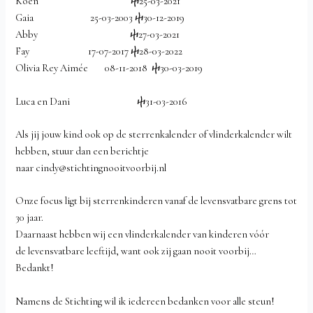
Koen ⴕ25-03-2021
Gaia 25-03-2003 ⴕ30-12-2019
Abby ⴕ27-03-2021
Fay 17-07-2017 ⴕ28-03-2022
Olivia Rey Aimée 08-11-2018 ⴕ30-03-2019
Luca en Dani ⴕ31-03-2016
Als jij jouw kind ook op de sterrenkalender of vlinderkalender wilt
hebben, stuur dan een berichtje
naar cindy@stichtingnooitvoorbij.nl
Onze focus ligt bij sterrenkinderen vanaf de levensvatbare grens tot
30 jaar.
Daarnaast hebben wij een vlinderkalender van kinderen vóór
de levensvatbare leeftijd, want ook zij gaan nooit voorbij…
Bedankt!
Namens de Stichting wil ik iedereen bedanken voor alle steun!