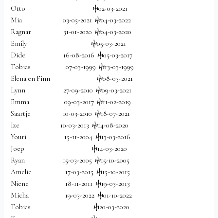
Otto ⴕ02-03-2021
Mia 03-05-2021 ⴕ04-03-2022
Ragnar 31-01-2020 ⴕ04-03-2020
Emily ⴕ05-03-2021
Dide 16-08-2016 ⴕ05-03-2017
Tobias 07-03-1999 ⴕ13-03-1999
Elena en Finn ⴕ08-03-2021
Lynn 27-09-2010 ⴕ09-03-2021
Emma 09-03-2017 ⴕ11-02-2019
Saartje 10-03-2010 ⴕ18-07-2021
Ize 10-03-2013 ⴕ14-08-2020
Youri 15-11-2004 ⴕ13-03-2016
Joep ⴕ14-03-2020
Ryan 15-03-2005 ⴕ15-10-2005
Amelie 17-03-2015 ⴕ15-10-2015
Niene 18-11-2011 ⴕ19-03-2013
Micha 19-03-2022 ⴕ01-10-2022
Tobias ⴕ20-03-2020