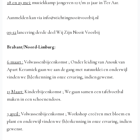
28 en 29 mei:
muziekkamp jongeren 12 t/m 21 jaar in Ter Aar.
Aanmelden kan via info@stichtingnooitvoorbij.nl
09-12
lancering derde deel Wij Zijn Nooit Voorbij
Brabant/Noord-Limburg:
6 maart :
Volwassenbijeenkomst ; Onder leiding van Anouk van
Apart Keramiek gaan we aan de gang met natuurklei en onderwijl
vinden we {h}erkenning in onze ervaring, indien gewenst.
15 Maart:
Kinderbijeenkomst ; We gaan samen een tafelvoetbal
maken in een schoenendoos.
3 april :
Volwassenbijeenkomst ; Workshop creëren met bloem en
plant en onderwijl vinden we (h)erkenning in onze ervaring, indien
gewenst.