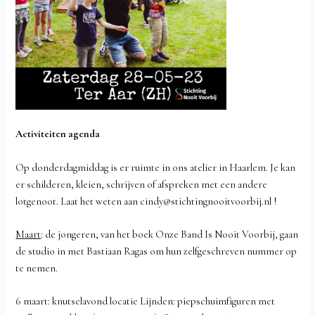
Activiteiten agenda
Op donderdagmiddag is er ruimte in ons atelier in Haarlem. Je kan
er schilderen, kleien, schrijven of afspreken met een andere
lotgenoot. Laat het weten aan cindy@stichtingnooitvoorbij.nl !
Maart
: de jongeren, van het boek Onze Band Is Nooit Voorbij, gaan
de studio in met Bastiaan Ragas om hun zelfgeschreven nummer op
te nemen.
6 maart: knutselavond locatie Lijnden: piepschuimfiguren met