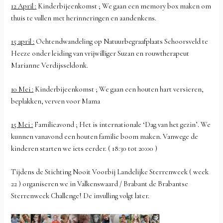
12 April :
Kinderbijeenkomst ; We gaan een memory box maken om
thuis te vullen met herinneringen en aandenkens.
15 april :
Ochtendwandeling op Natuurbegraafplaats Schoorsveld te
Heeze onder leiding van vrijwilliger Suzan en rouwtherapeut
Marianne Verdijsseldonk.
10 Mei :
Kinderbijeenkomst ; We gaan een houten hart versieren,
beplakken, verven voor Mama
15 Mei :
Familieavond ; Het is internationale ‘Dag van het gezin’. We
kunnen vanavond een houten familie boom maken. Vanwege de
kinderen starten we iets eerder. ( 18:30 tot 20:00 )
Tijdens de Stichting Nooit Voorbij Landelijke Sterrenweek ( week
22 ) organiseren we in Valkenswaard / Brabant de Brabantse
Sterrenweek Challenge! De invulling volgt later.