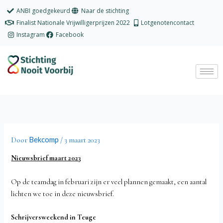
Ga
ANBI goedgekeurd
Naar de stichting
naar
Finalist Nationale Vrijwilligerprijzen 2022
Lotgenotencontact
de
Instagram
Facebook
inhoud
Bekcomp
Door
/
3 maart 2023
Nieuwsbrief maart 2023
Op de teamdag in februari zijn er veel plannen gemaakt, een aantal
lichten we toe in deze nieuwsbrief.
Schrijversweekend in Teuge