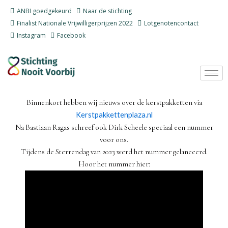
Ga
ANBI goedgekeurd
Naar de stichting
naar
Finalist Nationale Vrijwilligerprijzen 2022
Lotgenotencontact
de
Instagram
Facebook
inhoud
Binnenkort hebben wij nieuws over de kerstpakketten via
Kerstpakkettenplaza.nl
Na Bastiaan Ragas schreef ook Dirk Scheele speciaal een nummer
voor ons.
Tijdens de Sterrendag van 2023 werd het nummer gelanceerd.
Hoor het nummer hier: