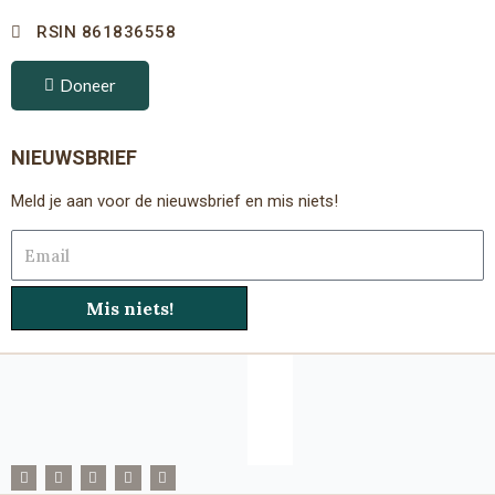
RSIN 861836558
Doneer
NIEUWSBRIEF
Meld je aan voor de nieuwsbrief en mis niets!
Email
Mis niets!
F
T
I
Y
L
a
w
n
o
i