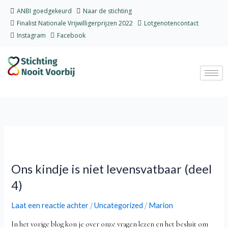
Ga
ANBI goedgekeurd
Naar de stichting
naar
Finalist Nationale Vrijwilligerprijzen 2022
Lotgenotencontact
de
Instagram
Facebook
inhoud
Ons
kindje
Ons kindje is niet levensvatbaar (deel
is
niet
4)
levensvatbaar
(deel
Laat een reactie achter
Uncategorized
Marion
/
/
4)
In het vorige blog kon je over onze vragen lezen en het besluit om