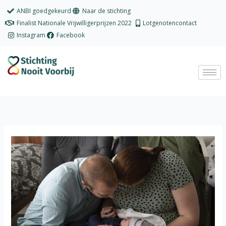
Ga
ANBI goedgekeurd
Naar de stichting
naar
Finalist Nationale Vrijwilligerprijzen 2022
Lotgenotencontact
de
Instagram
Facebook
inhoud
Wij
verloren
ons
zoontje
aan
streptokokken
B