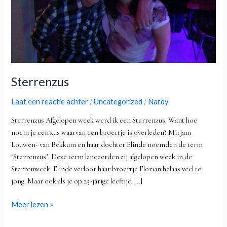
Sterrenzus
Laat een reactie achter
Uncategorized
Nardy
/
/
Sterrenzus Afgelopen week werd ik een Sterrenzus. Want hoe
noem je een zus waarvan een broertje is overleden? Mirjam
Louwen- van Bekkum en haar dochter Elinde noemden de term
‘Sterrenzus’. Deze term lanceerden zij afgelopen week in de
Sterrenweek. Elinde verloor haar broertje Florian helaas veel te
jong. Maar ook als je op 25-jarige leeftijd […]
Meer lezen »