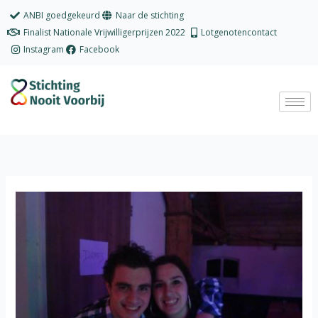
Ga
ANBI goedgekeurd
Naar de stichting
naar
Finalist Nationale Vrijwilligerprijzen 2022
Lotgenotencontact
de
Instagram
Facebook
inhoud
Sterrenzus