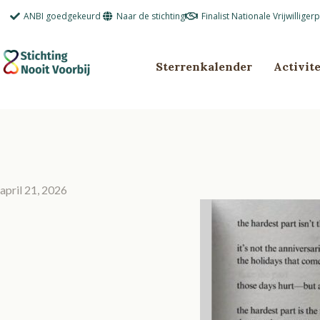
Ga
ANBI goedgekeurd
Naar de stichting
Finalist Nationale Vrijwilliger
naar
de
inhoud
Sterrenkalender
Activit
april 21, 2026