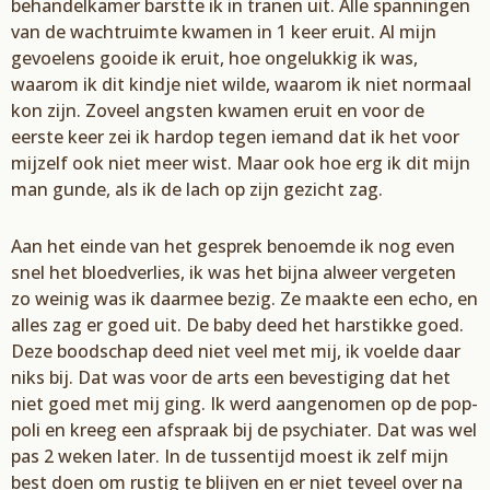
behandelkamer barst
te
ik in tranen uit. Alle spanningen
van de wachtruimte kwamen in 1 keer
eruit.
Al mijn
gevoel
ens
gooide ik eruit, hoe ongelukkig ik was,
waarom ik dit kindje niet wilde, waarom ik niet normaal
kon zijn. Zoveel angsten kwamen eruit en voor de
eerste
keer
zei ik hardop tegen iemand dat ik het voor
mijzelf ook niet meer wist. Maar ook hoe erg ik dit mijn
man gunde, als ik de lach op zijn gezicht zag.
Aan het einde van het gesprek benoemde ik nog even
snel het bloedverlies, ik was het bijna alweer vergeten
zo weinig was ik daarmee bezig. Ze maakte een echo, en
alles zag er goed uit. De baby deed het harstikke goed.
Deze boodschap deed niet veel met mij, ik voelde daar
niks bij. Dat was voor de arts een bevestiging dat het
niet goed met mij ging. Ik werd aangenomen op de pop-
poli en kreeg een afspraak bij de psychiater. Dat was wel
pas 2 weken later
. I
n de tussentijd moest ik zelf mijn
best doen om rustig te blijven en er niet teveel over na