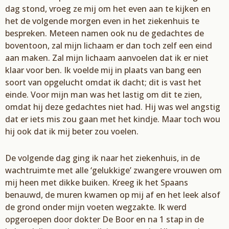
dag stond, vroeg ze mij o
m
het even aan te kijken en
het
de volgende
morgen even in het ziekenhuis te
bespreken. Meteen namen ook nu de gedachtes de
boventoon, zal mijn lichaam er dan toch zelf een eind
aan maken. Zal mijn lichaam aanvoelen dat ik er niet
klaar voor ben. Ik voelde mij in plaats van bang een
soort
van
opgelucht omdat ik dacht; dit is vast het
einde. Voor mijn man was het lastig om dit te zien,
omdat hij deze gedachtes niet had. Hij was wel angstig
dat er iets mis zou gaan m
et
het kindje
. M
aar toch wou
hij ook dat ik mij beter zou voelen.
De volgende dag ging ik naar het ziekenhuis, in de
wachtruimte met alle ‘gelukkige’ zwangere vrouwen om
mij heen met dikke buiken. Kreeg ik het Spaans
benauwd, de muren kwamen op mij af en het leek alsof
de grond onder mijn voeten wegzakte. Ik werd
opgeroepen door dokter
D
e Boor en na 1 stap in de