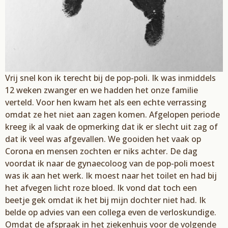
Vrij snel kon ik terecht bij de pop-poli
. I
k was inmiddels
12 weken zwanger en we hadden het onze familie
verteld. Voor h
e
n kwam het als een echte verrassing
omdat ze het niet aan zagen komen. Afgelopen periode
kreeg ik al vaak de opmerking
d
at ik er slecht uit zag of
dat ik veel was afgevallen. We gooiden het vaak op
C
orona en mensen zochten er niks achter. De dag
voordat ik naar de gynaecoloog van de pop-poli moest
was ik aan het werk. Ik moest naar het toilet en had bij
het
afvegen licht roze bloed. Ik vond dat toch een
beetje gek omdat ik het bij mijn dochter niet h
ad. Ik
belde op advies van een collega even de verloskundige.
Omdat de afspraak in het ziekenhuis voor de volgende