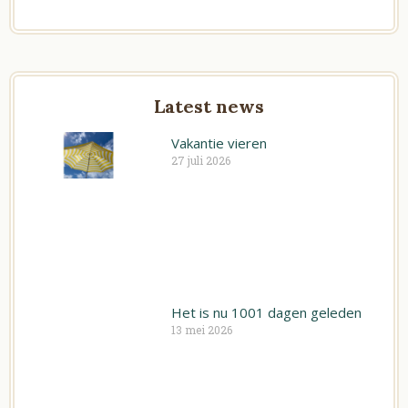
w
a
i
i
c
n
t
e
k
t
b
e
Latest news
e
o
d
r
Vakantie vieren
o
i
27 juli 2026
k
n
Het is nu 1001 dagen geleden
13 mei 2026