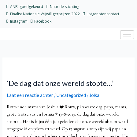
Ga
ANBI goedgekeurd
Naar de stichting
naar
Finalist Nationale Vrijwilligerprijzen 2022
Lotgenotencontact
de
Instagram
Facebook
inhoud
‘De
dag
‘De dag dat onze wereld stopte…’
dat
onze
Laat een reactie achter
Uncategorized
Jolka
/
/
wereld
stopte…’
Rouwende mama van Joshua ❤️ Rouw, pikzwarte dag, papa, mama,
grote trotse zus en Joshua ⭐️ 17-8-2019: de dag dat onze wereld
stopte… Het is bijna één jaar geleden dat onze wereld abrupt werd
omgegooid en pikzwart werd. Op 17 augustus 2019 zijn wij papa en
mama geworden van Joshua, ons stilgeboren knappe mannetje. Hij