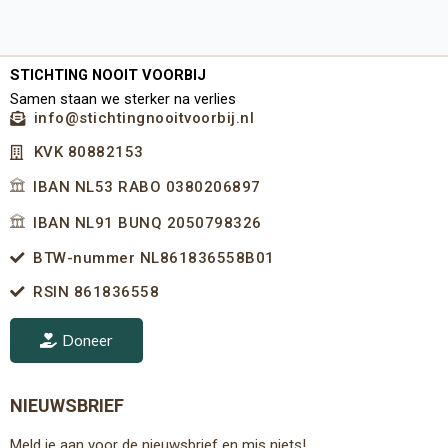
STICHTING NOOIT VOORBIJ
Samen staan we sterker na verlies
info@stichtingnooitvoorbij.nl
KVK 80882153
IBAN NL53 RABO 0380206897
IBAN NL91 BUNQ 2050798326
BTW-nummer NL861836558B01
RSIN 861836558
Doneer
NIEUWSBRIEF
Meld je aan voor de nieuwsbrief en mis niets!