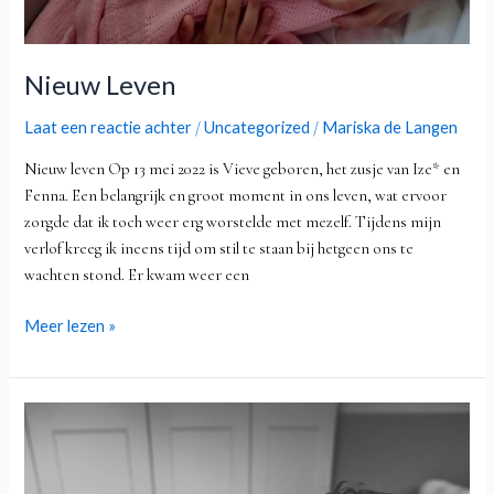
Nieuw Leven
Laat een reactie achter
Uncategorized
Mariska de Langen
/
/
Nieuw leven Op 13 mei 2022 is Vieve geboren, het zusje van Ize* en
Fenna. Een belangrijk en groot moment in ons leven, wat ervoor
zorgde dat ik toch weer erg worstelde met mezelf. Tijdens mijn
verlof kreeg ik ineens tijd om stil te staan bij hetgeen ons te
wachten stond. Er kwam weer een
Meer lezen »
Het
verhaal
van
Pippa-