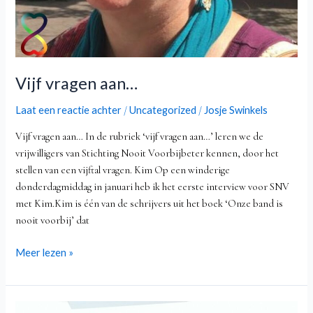
Vijf vragen aan…
Laat een reactie achter
Uncategorized
Josje Swinkels
/
/
Vijf vragen aan… In de rubriek ‘vijf vragen aan…’ leren we de
vrijwilligers van Stichting Nooit Voorbijbeter kennen, door het
stellen van een vijftal vragen. Kim Op een winderige
donderdagmiddag in januari heb ik het eerste interview voor SNV
met Kim.Kim is één van de schrijvers uit het boek ‘Onze band is
nooit voorbij’ dat
Meer lezen »
5