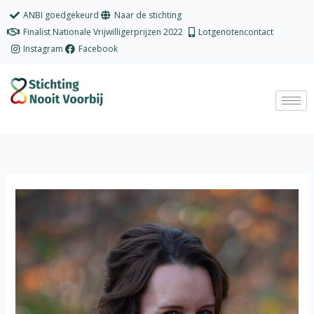
Ga
ANBI goedgekeurd
Naar de stichting
naar
Finalist Nationale Vrijwilligerprijzen 2022
Lotgenotencontact
de
Instagram
Facebook
inhoud
Vijf
vragen
aan
Iris