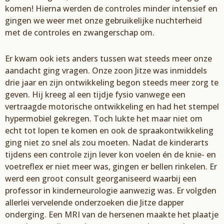
komen! Hierna werden de controles minder intensief en
gingen we weer met onze gebruikelijke nuchterheid
met de controles en zwangerschap om.
Er kwam
ook iets anders tussen wat
steeds meer
onze
aandacht ging vragen.
Onze zoon
Jitze
was inmiddels
drie
jaar en zijn ontwikkeling begon steeds meer zorg te
geven. Hij kreeg al een tijdje fysio vanwege een
vertraagde motorische ontwikkeling en had het stempel
hypermobiel gekregen. Toch lukte het maar
niet om
echt tot lopen te komen en ook de spraakont
wikkeling
ging niet zo snel als
zou moeten.
Nadat de kinderarts
tijdens een controle zijn lever kon voelen én de knie- en
voetreflex er niet meer
was, gingen er bellen rinkelen. Er
werd
een groot consult georganiseerd
waarbij een
professor in kinderneurologie
aanwezig was. Er volgden
allerlei vervelende onderzoeken
die
Jitze
dapper
onderging. Een MRI van de hersenen maakte het plaatje