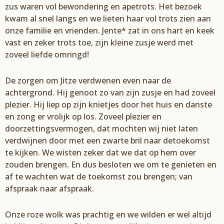
zus waren
vol bewondering en apetrots. Het bezoek
kwam al snel langs en we lieten haar vol trots zien aan
onze
familie en vrienden.
Jente
* zat in ons hart en keek
vast en zeker trots toe, zijn kleine zusje werd met
zoveel liefde omringd
!
De zorgen om
Jitze
verdwenen even naar de
achtergrond. Hij genoot zo van zijn zusje en had zoveel
plezier. Hij liep op zijn knietjes door het huis en danste
en zong er vrolijk op los. Zoveel plezier en
doorzettingsvermogen, dat mochten wij niet laten
verdwijnen door met een zwarte bril naar de
toekomst
te kijken. We wisten zeker dat we dat op hem over
zouden brengen. En dus besloten we
om te genieten en
af te wach
ten wat de toekomst zou brengen; van
afspraak naar
afspraak.
Onze
roze wolk was prachtig en we wilden er wel altijd