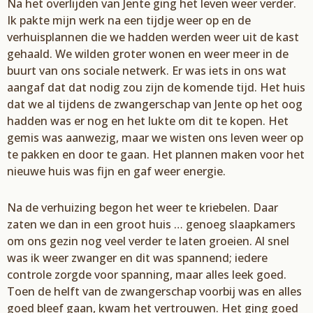
Na het overlijden van
Jente
ging het leven weer verder.
Ik pakte mijn werk na een tijdje weer op en de
verhuisplannen die we hadden werden weer uit de kast
gehaald. We wilden groter wonen en
weer meer in de
buurt van ons sociale netw
erk. E
r was iets in ons wat
aangaf dat
dat
nodig zou zijn
de komende tijd. Het huis
d
at we al tijdens de zwangerschap
van
Jente
op het oog
hadden was
er
nog en het lukte om dit te kopen.
Het
gemis was aanwezig, maar we wisten ons leven weer op
te pakken en door te gaan. Het plannen
maken voor het
nieuwe huis was fijn en gaf weer energie.
Na de verhuizing begon het weer te
kriebelen. D
aar
zaten we dan in een groot huis
…
genoeg slaapkamers
om ons gezin nog veel verder te
laten groeien. Al snel
was ik weer zwanger en dit was spannend
; i
edere
controle zorgde voor
spanning, maar alles leek goed.
Toen de helft van de zwangerschap voorbij was en alles
goed bleef
gaan, kwam het vertrouwen. H
et ging goed