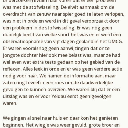
onderzoeken) kwam naar voren dat er een probleem
was met
de stofwisseling. De eiwit aanmaak om de
overdracht van zenuw naar spier goed te
late
n verlopen,
was niet in orde en
werd in dit geval veroorzaakt door
een probleem in de
stofwisseling. Er was nog geen
duidelijk beeld van welke soort he
t was en er werd een
observatieopname van vijf
dagen gepland in het UMCG.
Er waren vooralsnog geen aanwijzingen dat onze
jongste
dochter hier ook mee belast was, maar ze had
wel even wat extra tests gedaan op het gebied van de
reflexen. Alles leek in orde en er was geen verdere actie
nodig voor haar. We namen de informatie
aan, maar
zaten nog teveel in een roes om de daadwerkelijke
gevolgen te kunnen overzien. We
waren blij dat er een
uitslag was en er voor
Yeldau
eerst geen gevolgen
waren.
We gingen al snel
naar huis en daar kon het genieten
beginnen. Het wiegje was weer gevuld, grote broer en