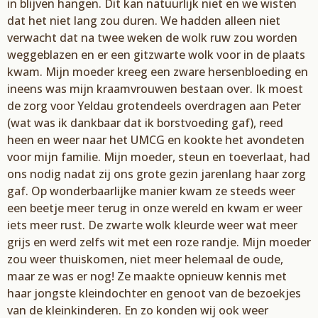
in blijven hangen. Dit kan natuurlijk niet en we wisten
dat het niet
lang zou duren. We hadden alleen niet
verwacht dat na twee
weken de wolk ruw zou worden
weggeblazen en er een gitzwarte wolk
voor
in
de
plaats
kwam. Mijn moeder kreeg een zware hersenbloeding
en
ineens was mijn kraamvrouwen bestaan over. Ik moest
de zorg voor
Yeldau
grotendeels
overdragen aan Peter
(wat was ik dankbaar dat ik borstvoeding gaf), reed
heen en weer naar het
UMCG en kookte het avondeten
voor mijn familie. Mijn moeder, ste
un en toeverlaat, had
ons nodig
nadat zij ons grote gezin jarenlang haar zorg
gaf. Op wonderbaarlijke manier kwam ze steeds weer
een beetje meer terug in onze wereld en kwam er weer
iets meer rust. De zwarte wolk kleurde weer
wat meer
grijs en werd zelfs wit met een roze randje. Mijn moeder
zou weer thuiskomen, niet meer
helemaal de oude,
maar ze was er nog! Ze maakte opnieuw kennis met
haar jongste kleindochter en
genoot van de bezoekjes
van de kleinkinderen. En zo konden wij ook weer