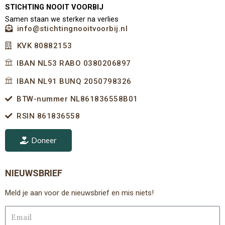
STICHTING NOOIT VOORBIJ
Samen staan we sterker na verlies
info@stichtingnooitvoorbij.nl
KVK 80882153
IBAN NL53 RABO 0380206897
IBAN NL91 BUNQ 2050798326
BTW-nummer NL861836558B01
RSIN 861836558
Doneer
NIEUWSBRIEF
Meld je aan voor de nieuwsbrief en mis niets!
Email