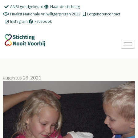
Ga
ANBI goedgekeurd
Naar de stichting
naar
Finalist Nationale Vrijwilligerprijzen 2022
Lotgenotencontact
de
Instagram
Facebook
inhoud
augustus 28, 2021