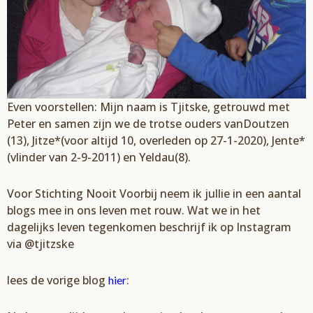
Even voorstellen: Mijn naam is
Tjitske
, getrouwd met
Peter en samen zijn we de trotse ouders van
Doutzen
(13),
Jitze
*(voor altijd 10, overleden op 27-1-2020),
Jente
*
(vlinder van 2-9-2011)
en
Yeldau
(8).
Voor Stichting N
ooit Voorbij neem ik jullie in een aantal
blogs mee in ons leven met rouw. Wat we
in het
dagelijks leven tegenkomen beschrijf ik op Instagram
via @
tjitzske
lees de vorige blog
:
hier