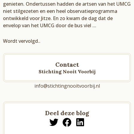
genieten. Ondertussen
hadden de artsen van het UMCG
niet stilgezeten en een heel observatieprogramma
ontwikkeld voor
Jitze
. E
n zo kwam de dag dat de
envelop van het UMCG door de bus
viel …
Wordt vervolgd..
Contact
Stichting Nooit Voorbij
info@stichtingnooitvoorbij.nl
Deel deze blog
T
F
L
w
a
i