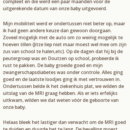
compleet en die werd een paar maanden
voor de
uitgerekende datum van onze baby uitgevoerd.
Mijn mobiliteit werd er ondertussen niet beter op, maar
ik had geen andere keuze dan gewoon doorgaan.
Zoveel mogelijk met de auto om zo weinig
mogelijk te
hoeven tillen (
Jitze
liep niet
maar moest
wel mee om zijn
zus van school te halen,
etc
). Op de dagen dat hij bij de
peuter
groep
was en Doutzen
op school, probeerde ik
rust te pakken. De baby groeide goed en mijn
zwangerschapsdiabetes was onder controle. Alles ging
goed en de laatste loodjes ging ik met
vertrouwen in.
Ondertussen belde ik het ziekenhuis plat,
we wilden de
uitslag van de MRI
graag
hebben. Als er iets erfelijks
uitkwam, wilden we dat weten vóó
r de geboorte van
onze baby.
Helaas
bleek het lastiger dan verwacht om de MRI goed
te duiden en duurde het te lang. De bevalling moest