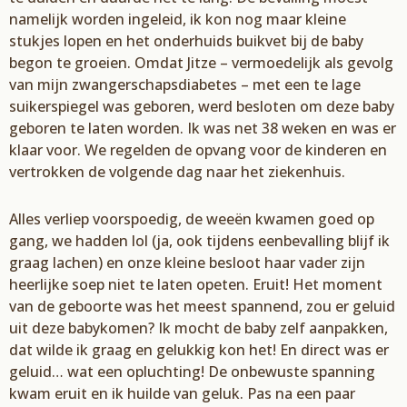
namelijk worden ingeleid, ik kon nog maar kleine
stukjes lopen en het onderhuids
buikvet
bij de baby
begon te groeien. Omda
t
Jitze
– vermoedelijk
als gevolg
van mijn zwangerschapsdiabetes –
met een te
lage
suiker
spiegel
was
geboren, werd besloten om deze baby
geboren te laten worden. Ik was net 38 weken
en was er
klaar voor. We regelden de opvang voor de kinderen en
vertrokken de volgende dag naar
het ziekenhuis.
Alles verliep voorspoedig, de weeën kwamen goed op
gang, we hadden lol (ja, ook tijdens een
bevalling blijf ik
graag lachen) en onze kleine besloot haar vader zijn
heerlijke soep niet te laten opeten.
Eruit! Het moment
van de geboorte was
het meest spannend, zou er geluid
uit deze baby
komen? Ik mocht de baby zelf aanpakken,
dat wilde ik graag en gelukkig kon het! En direct was er
g
eluid
…
wat een opluchting! De
onbewuste spanning
kw
am eruit en ik huilde van geluk.
Pas na een
paar