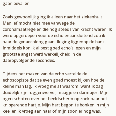
gaan bevallen.
Z
oals gewoonlijk
ging ik alleen naar het ziekenhuis.
Manlief mocht niet mee
vanwege
de
c
oronamaatregelen
die nog steeds van kracht waren.
Ik
werd opgeroepen voor de echo
en
aansluitend
zou ik
naar de gynaecoloog gaan.
I
k
ging liggen
op de bank
.
Inmiddels k
o
n ik
al
best goed echo
’
s lezen
en mijn
grootste angst werd werkelijkheid in de
daarop
volgende secondes.
Tijdens het maken van de echo vertelde de
echoscopiste dat ze even goed moest kijken hoe de
kleine man lag.
Ik vroeg me af waarom, want ik zag
duidelijk zijn ruggenwervel, maagje en darmpjes. Mijn
ogen schoten over het beeldscherm op zoek naar het
knipperende hartje. Mijn
hart begon
te bonken in mijn
keel en ik vroeg aan haar of mijn zoon er nog was.