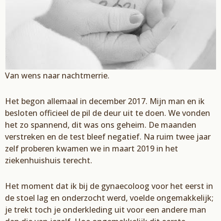
Van wens naar
nachtmerrie
.
Het begon allemaal in december 2017. Mijn man en ik
besloten officieel de pil de deur uit te doen.
We vonden
het zo spannend
, dit was ons geheim. De maanden
verstreken en
de test bleef
negatief
. N
a ruim twee jaar
zelf proberen kwamen we in maart 2019 in het
ziekenhuishuis terecht.
Het moment dat ik bij de gynaecoloog
voor het eerst in
de stoel
la
g
en onderzocht werd
,
voelde ongemakkelijk
;
je trekt toch je onderkleding uit
voor een andere man