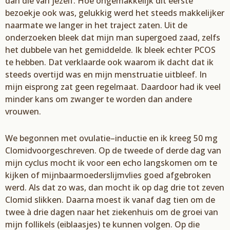
dan
die van
j
ezelf.
Hoe ongemakkelijk dit eerste
bezoekje ook was
, gelukkig werd het steeds makkelijker
naarmate we langer in het traject zaten.
Uit de
onderzoeken bleek dat mijn man supergoed zaad
, zelfs
het dubbele van het gemiddelde. I
k bleek
echter PCOS
te hebben. Dat verklaarde ook waarom ik dacht dat ik
steeds overtijd was en
mijn menstruatie uitbleef. In
mijn eisprong zat geen regelmaat. D
aardoor
had
ik veel
minder kans
om
zwanger
te
worden
dan
andere
vrouw
en
.
We begonnen met ovulatie
–
inductie en
ik
kreeg
50 mg
C
lomid
voorgeschreven. Op
de tweede of derde dag
van
m
ijn
cyclus mocht ik v
oo
r een echo
langs
komen o
m
te
kijken of mijn
baarmoederslijmvlies goed af
gebroken
werd. Als dat zo was,
dan mocht ik op dag
drie
tot
zeven
C
lomid
slikken
.
Daarna moest ik v
anaf dag
tien
om de
twee
à
drie
dagen
naar
het ziekenhuis om
de groei van
mijn follikels (
ei
blaasjes
) te
kunnen
volgen
. Op die