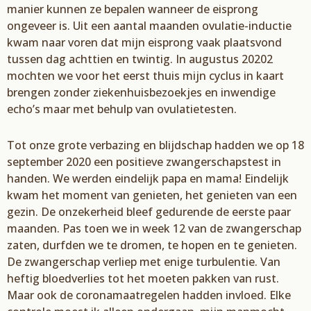
manier kunnen ze bepalen wanneer de eisprong
ongeveer is.
Uit een aantal maanden ovulatie-inductie
kwam naar voren dat mijn eisprong vaak plaatsvond
tussen dag achttien en twintig. In augustus 20202
mochten we voor het eerst thuis
mijn cyclus in kaart
brengen zonder ziekenhuisbezoekjes en inwendige
echo’s maar met behulp van ovulatietesten.
Tot onze grote verbazing en blijdschap hadden we
op
18
september 2020 een positieve zwangerschapstest in
handen. We werden eindelijk papa en mama! Eindelijk
kwam
h
et moment van genieten,
het
genieten
van een
gezin. De onzekerheid bleef
gedurende de eerste paar
maanden. Pas
toen we
in
week 12 van
de
zwangerschap
zaten,
durfde
n
we te dromen
,
te hopen en te genieten.
De zwangerschap
verliep
met enige turbulentie. Van
heftig bloedverlies
tot
het
moeten
pakken
van rust.
M
aar ook de
c
oronamaatregelen
hadden invloed.
Elke