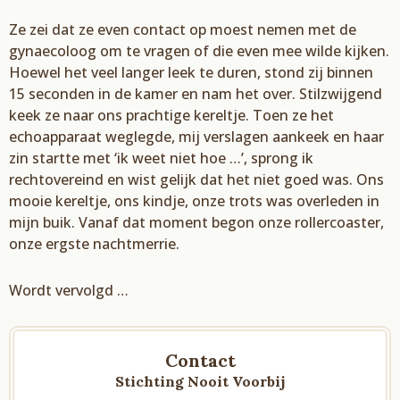
Ze
zei
dat ze even contact op
moest
nemen met de
gynaecoloog o
m te vragen of die even mee wilde kijken.
Hoewel het veel langer leek te duren, stond zij binnen
15 seconden in de kamer en nam het over. Stilzwijgend
keek ze naar ons prachtige kereltje. Toen
ze
het
echoapparaat weglegde
,
m
ij
verslagen aankeek en haar
zin star
t
te met
‘i
k weet niet hoe
…’, s
prong ik
rechtovereind en wist
gelijk
d
a
t
het
niet goed
was.
Ons
mooie kereltje
,
ons kindje
,
onze trots
was
overleden in
mijn buik. Vanaf d
a
t moment begon onze rollercoaster
,
onze ergste nachtmerrie.
Word
t
vervolg
d …
Contact
Stichting Nooit Voorbij