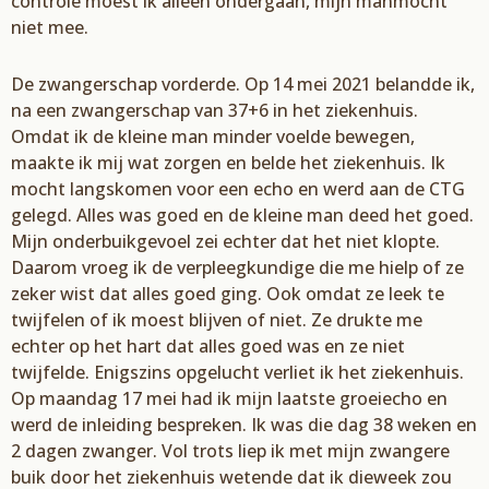
controle moest ik alleen
ondergaan, mijn
man
mocht
niet mee.
De zwangerschap vorderde.
Op 14 mei 2021 belandde ik,
na een zwangerschap van 37+6 in het ziekenhuis.
O
mdat ik de kleine man minder voelde bewegen
,
maakte ik mij wat zorgen en belde het ziekenhuis
. Ik
mocht
langs
komen
voor
een echo en
werd aan de
CTG
gelegd.
Alles was goed
en
de kleine man deed het goed.
Mijn onderbuikgevoel zei
echter
dat het niet klopte
.
Daarom
vroeg
ik
de verpleegkundige die me hielp of ze
zeker wist dat alles goed ging
. Ook omdat ze leek te
twijfelen of ik moest blijven of niet.
Ze drukte
me
echter
op
het
hart dat alles goed was en ze niet
twijfelde.
Enigszins op
gelucht verliet ik het ziekenhuis
.
Op maandag
17 mei
had ik mijn
laatste
groeiecho
en
werd
de inleiding bespreken.
Ik was die dag
38 weken en
2 da
gen zwanger.
Vol trots liep ik met mijn zwangere
buik door het ziekenhuis
w
etend
e
dat ik d
ie
week zou