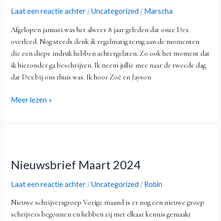
achter
Laat een reactie achter
Uncategorized
Marscha
/
/
kleinkind!
Afgelopen januari was het alweer 8 jaar geleden dat onze Dex
overleed. Nog steeds denk ik regelmatig terug aan de momenten
die een diepe indruk hebben achtergelaten. Zo ook het moment dat
ik hieronder ga beschrijven. Ik neem jullie mee naar de tweede dag
dat Dex bij ons thuis was. Ik hoor Zoë en Jayson
Meer lezen »
Nieuwsbrief
Maart
Nieuwsbrief Maart 2024
2024
Laat een reactie achter
Uncategorized
Robin
/
/
Nieuwe schrijversgroep Vorige maand is er nog een nieuwe groep
schrijvers begonnen en hebben zij met elkaar kennis gemaakt