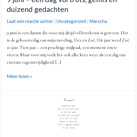
gemis
en
duizend gedachten
duizend
Laat een reactie achter
Uncategorized
Marscha
/
/
gedachten
9 juni is een datum die voor mij altijd vol betekenis is geweest. Het
is de geboortedag van mijn tweeling, Dex en Zoë. Dit jaar werd Zoë
10 jaar. Tien jaar – een prachtige mijlpaal, een moment om te
vieren. Maar voor mij voelt het ook elke keer weer als een dag van
enorme tegenstrijdigheid. […]
Meer lezen »
Ik
moet