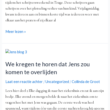
tijdens het schrijversweekend in Teuge. Deze schrijvers gaan
schrijven over het plotseling verlies van hun kind. Vrijdagmiddag
kwam iedereen aan en binnen korte tijd was iedereen weer met
elkaar aan het praten of zij elkaar al
Meer lezen »
We
kregen
We kregen te horen dat Jens zou
te
horen
komen te overlijden
dat
Jens
Laat een reactie achter
Uncategorized
Collinda de Groot
/
/
zou
Lees hier deel 2 Elke dag ging ik naar het ziekenhuis en zat ik aan zijn
komen
bedje. Elke avond en morgen belde ik naar het ziekenhuis om te
te
vragen hoe het met Jens was gegaan. De eerste week was heel
overlijden
spannend, want tijdens één van die eerste nachten kreeg hij opeens