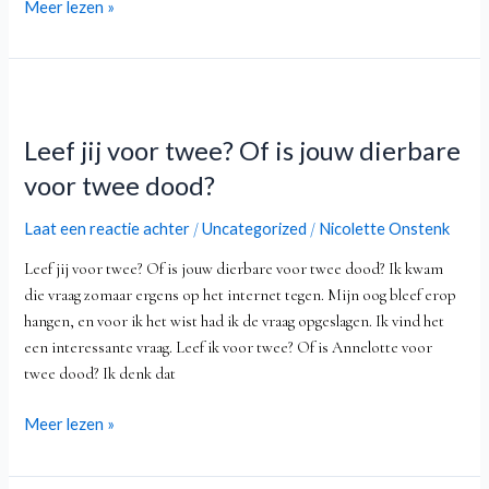
Meer lezen »
Leef
jij
Leef jij voor twee? Of is jouw dierbare
voor
twee?
voor twee dood?
Of
is
Laat een reactie achter
Uncategorized
Nicolette Onstenk
/
/
jouw
Leef jij voor twee? Of is jouw dierbare voor twee dood? Ik kwam
dierbare
die vraag zomaar ergens op het internet tegen. Mijn oog bleef erop
voor
hangen, en voor ik het wist had ik de vraag opgeslagen. Ik vind het
twee
een interessante vraag. Leef ik voor twee? Of is Annelotte voor
dood?
twee dood? Ik denk dat
Meer lezen »