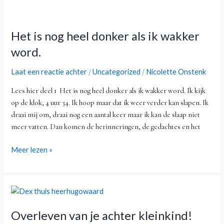
Het
is
Het is nog heel donker als ik wakker
nog
heel
word.
donker
als
Laat een reactie achter
Uncategorized
Nicolette Onstenk
/
/
ik
Lees hier deel 1 Het is nog heel donker als ik wakker word. Ik kijk
wakker
op de klok, 4 uur 34. Ik hoop maar dat ik weer verder kan slapen. Ik
word.
draai mij om, draai nog een aantal keer maar ik kan de slaap niet
meer vatten. Dan komen de herinneringen, de gedachtes en het
Meer lezen »
Overleven
van
Overleven van je achter kleinkind!
je