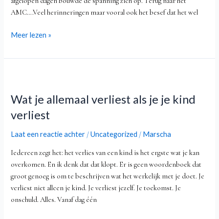
afgelopen dagen bouwde de spanning zich op. Terug naar het
AMC….Veel herinneringen maar vooral ook het besef dat het wel
Meer lezen »
Wat
je
Wat je allemaal verliest als je je kind
allemaal
verliest
verliest
als
je
Laat een reactie achter
Uncategorized
Marscha
/
/
je
Iedereen zegt het: het verlies van een kind is het ergste wat je kan
kind
overkomen. En ik denk dat dat klopt. Er is geen woordenboek dat
verliest
groot genoeg is om te beschrijven wat het werkelijk met je doet. Je
verliest niet alleen je kind. Je verliest jezelf. Je toekomst. Je
onschuld. Alles. Vanaf dag één