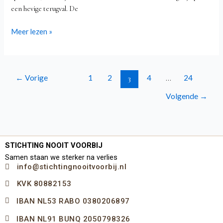
een hevige terugval. De
Meer lezen »
←
Vorige
1
2
4
24
3
…
Volgende
→
STICHTING NOOIT VOORBIJ
Samen staan we sterker na verlies
info@stichtingnooitvoorbij.nl
KVK 80882153
IBAN NL53 RABO 0380206897
IBAN NL91 BUNQ 2050798326