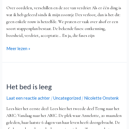
Over oordelen, verschillen en de zee van verdriet Als er één ding is
wat ik heb geleerd sinds ik mijn zoontje Dex verloor, dan is het dit:
geen enkele rouw is hetzelfde. We praten er vaak over alsof er een
soort stappenplan bestaat. De bekende fases: ontkenning,
boosheid, verdriet, acceptatie… En ja, die fases zijn
Meer lezen »
Het
bed
Het bed is leeg
is
leeg
Laat een reactie achter
Uncategorized
Nicolette Onstenk
/
/
Lees hier het eerste deel Lees hier het tweede deel Terug naar het
AMC: Vandaag naar het AMC. De plek waar Annelotte, 20 maanden
geleden, haar laatste 6 dagen van haar leven heeft doorgebracht. De