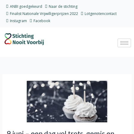
Ga
ANBI goedgekeurd
Naar de stichting
naar
Finalist Nationale Vrijwilligerprijzen 2022
Lotgenotencontact
de
Instagram
Facebook
inhoud
9
juni
–
een
dag
vol
trots,
9 juni – een dag vol trots, gemis en