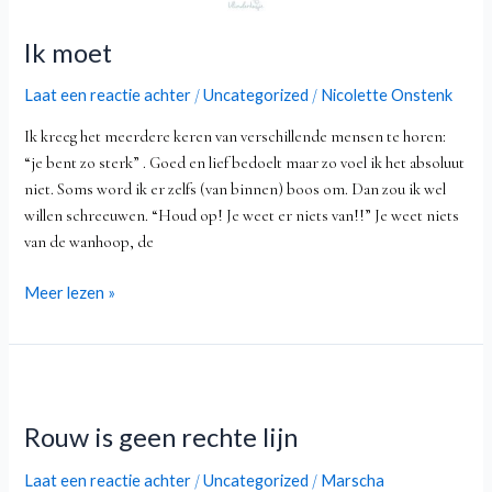
Ik moet
Laat een reactie achter
Uncategorized
Nicolette Onstenk
/
/
Ik kreeg het meerdere keren van verschillende mensen te horen:
“je bent zo sterk” . Goed en lief bedoelt maar zo voel ik het absoluut
niet. Soms word ik er zelfs (van binnen) boos om. Dan zou ik wel
willen schreeuwen. “Houd op! Je weet er niets van!!” Je weet niets
van de wanhoop, de
Meer lezen »
Rouw
is
Rouw is geen rechte lijn
geen
rechte
Laat een reactie achter
Uncategorized
Marscha
/
/
lijn